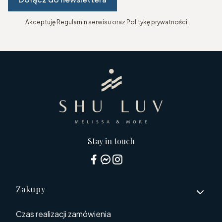
Akceptuję Regulamin serwisu oraz Politykę prywatności.
Stay in touch
Linki w stopce
Zakupy
Czas realizacji zamówienia