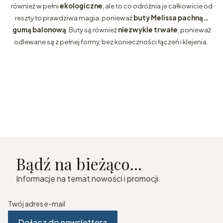
również w pełni
ekologiczne
, ale to co odróżnia je całkowicie od
reszty to prawdziwa magia, ponieważ
buty Melissa pachną…
gumą balonową
. Buty są również
niezwykle trwałe
, ponieważ
odlewane są z pełnej formy, bez konieczności łączeń i klejenia.
Bądź na bieżąco...
Informacje na temat nowości i promocji.
Twój adres e-mail
Dołącz do newslettera