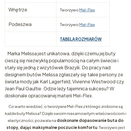
Wnętrze
Tworzywo
Mel-Flex
Podeszwa
Tworzywo
Mel-Flex
TABELA ROZMIARÓW
Marka Melissa jest unikatowa, dzięki czemu jej buty
cieszą się niezwykłą popularnością na całym świecie i
stały się jedną z wizytówek Brazylii. Do pracy nad
designem butów Melissa zgłaszały się takie persony ze
świata mody jak Karl Lagerfeld, Vivienne Westwood czy
Jean Paul Gaultie. Gdzie leży tajemnica sukcesu? W
doskonale opracowanej materii Mel-Flex.
Co warto wiedzieć, o tworzywie Mel-Flex z którego zrobione są
każde buty Melissa? Dzięki swoim niesamowitym właściwościom i
elastyczności, pozwala na
doskonałe dopasowanie buta do
stopy, dając maksymalne poczucie komfortu
. Tworzywo jest