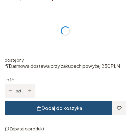
Wybierz rozmiar
Poszczególne warianty mogą różnić się ceną
*
ROZMIAR
Wybierz
dostępny
Darmowa dostawa przy zakupach powyżej 250PLN
Ilość
szt.
Dodaj do koszyka
Zapytaj o produkt