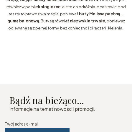
również w pełni
ekologiczne
, ale to co odróżnia je całkowicie od
reszty to prawdziwa magia, ponieważ
buty Melissa pachną…
gumą balonową
. Buty są również
niezwykle trwałe
, ponieważ
odlewane są z pełnej formy, bez konieczności łączeń i klejenia.
Bądź na bieżąco...
Informacje na temat nowości i promocji.
Twój adres e-mail