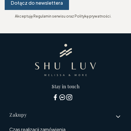
Dołącz do newslettera
Akceptuję Regulamin serwisu oraz Politykę prywatności.
Stay in touch
Linki w stopce
Zakupy
Czas realizacji zamówienia