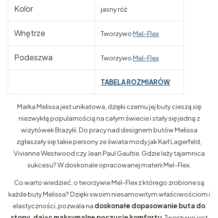
Kolor
jasny róż
Wnętrze
Tworzywo
Mel-Flex
Podeszwa
Tworzywo
Mel-Flex
TABELA ROZMIARÓW
Marka Melissa jest unikatowa, dzięki czemu jej buty cieszą się
niezwykłą popularnością na całym świecie i stały się jedną z
wizytówek Brazylii. Do pracy nad designem butów Melissa
zgłaszały się takie persony ze świata mody jak Karl Lagerfeld,
Vivienne Westwood czy Jean Paul Gaultie. Gdzie leży tajemnica
sukcesu? W doskonale opracowanej materii Mel-Flex.
Co warto wiedzieć, o tworzywie Mel-Flex z którego zrobione są
każde buty Melissa? Dzięki swoim niesamowitym właściwościom i
elastyczności, pozwala na
doskonałe dopasowanie buta do
stopy, dając maksymalne poczucie komfortu
. Tworzywo jest