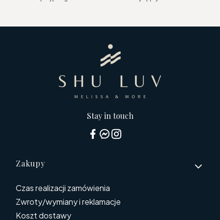
Stay in touch
Linki w stopce
Zakupy
Czas realizacji zamówienia
Zwroty/wymiany i reklamacje
Koszt dostawy