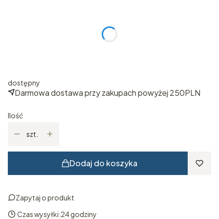
Wybierz rozmiar
Poszczególne warianty mogą różnić się ceną
*
ROZMIAR
Wybierz
dostępny
Darmowa dostawa przy zakupach powyżej 250PLN
Ilość
szt.
Dodaj do koszyka
Zapytaj o produkt
Czas wysyłki:
24 godziny