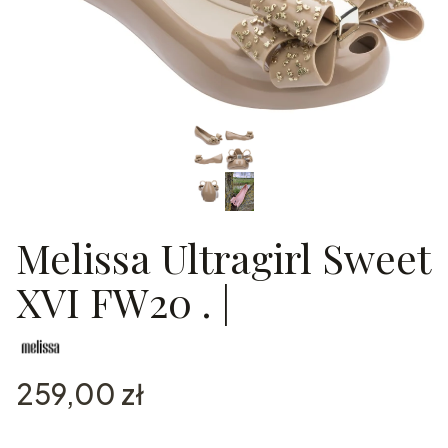
Melissa Ultragirl Sweet
XVI FW20 . |
Cena
259,00 zł