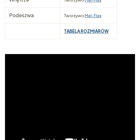
Podeszwa
Tworzywo
Mel-Flex
TABELA ROZMIARÓW