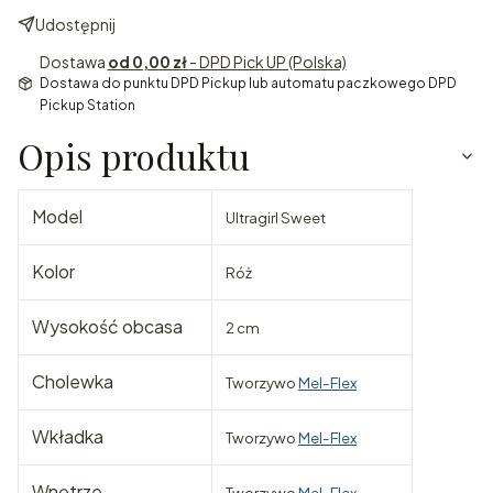
Udostępnij
Dostawa
od 0,00 zł
- DPD Pick UP (Polska)
Dostawa do punktu DPD Pickup lub automatu paczkowego DPD
Pickup Station
Opis produktu
Model
Ultragirl Sweet
Kolor
Róż
Wysokość obcasa
2 cm
Cholewka
Tworzywo
Mel-Flex
Wkładka
Tworzywo
Mel-Flex
Wnętrze
Tworzywo
Mel-Flex