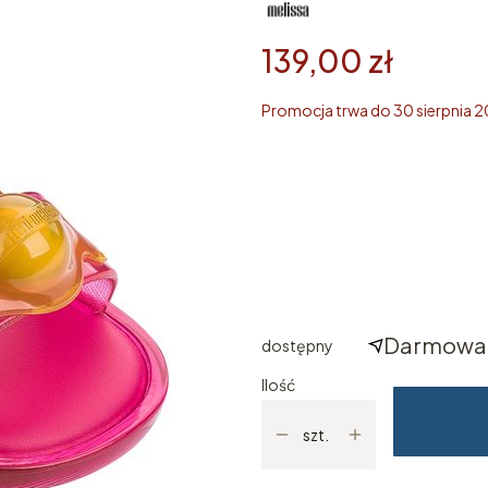
139,00 zł
Promocja trwa do 30 sierpnia 
Wybierz rozmiar
Poszczególne warianty mogą ró
*
ROZMIAR KIDS
Wybierz
Darmowa 
dostępny
Ilość
szt.