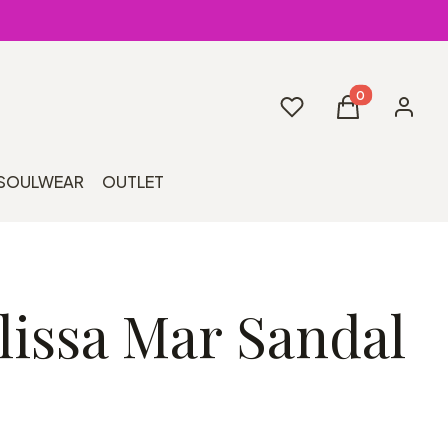
Produkty w kos
Ulubione
Koszyk
Zaloguj 
SOULWEAR
OUTLET
lissa Mar Sandal