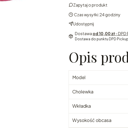
Zapytaj o produkt
Czas wysyłki:
24 godziny
Udostępnij
Dostawa
od 10,00 zł
- DPD 
Dostawa do punktu DPD Pickup
Opis pro
Model
Cholewka
Wkładka
Wysokość obcasa