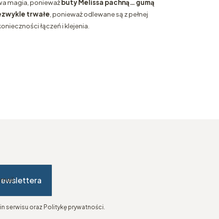
iwa magia, ponieważ
buty Melissa pachną… gumą
ezwykle trwałe
, ponieważ odlewane są z pełnej
konieczności łączeń i klejenia.
newslettera
-mail
n serwisu oraz Politykę prywatności.