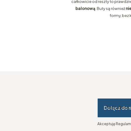
całkowicie od reszty to prawdz
balonową
. Buty są również
ni
formy, bez 
Dołącz do 
Twój adres e
Akceptuję Regulami