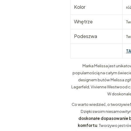
Kolor
ró
Wnętrze
Tw
Podeszwa
Tw
T
Marka Melissa jest unikato
popularnością na całym świecie i
designem butów Melissa zgłas
Lagerfeld, Vivienne Westwood cz
W doskonale 
Co warto wiedzieć, o tworzywie 
Dzięki swoim niesamowitym
doskonałe dopasowanie b
komfortu
. Tworzywo jest ró