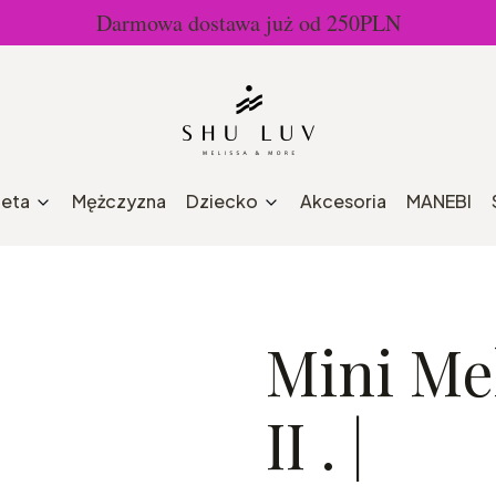
Darmowa dostawa już od 250PLN
ieta
Mężczyzna
Dziecko
Akcesoria
MANEBI
Mini Me
II . |