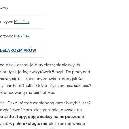
żowy
orzywo
Mel-Flex
orzywo
Mel-Flex
ABELA ROZMIARÓW
wa, dzięki czemu jej buty cieszą się niezwykłą
 stały się jedną z wizytówek Brazylii. Do pracy nad
zały się takie persony ze świata mody jak Karl
y Jean Paul Gaultie. Gdzie leży tajemnica sukcesu?
opracowanej materii Mel-Flex.
Mel-Flex z którego zrobione są każde buty Melissa?
 właściwościom i elastyczności, pozwala na
uta do stopy, dając maksymalne poczucie
wnież w pełni
ekologiczne
, ale to co odróżnia je