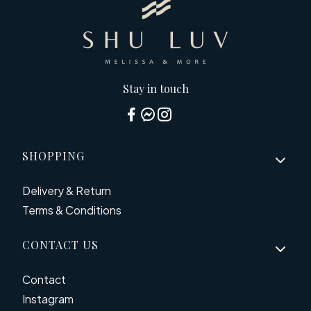
Stay in touch
Footer menu
SHOPPING
Delivery & Return
Terms & Conditions
CONTACT US
Contact
Instagram