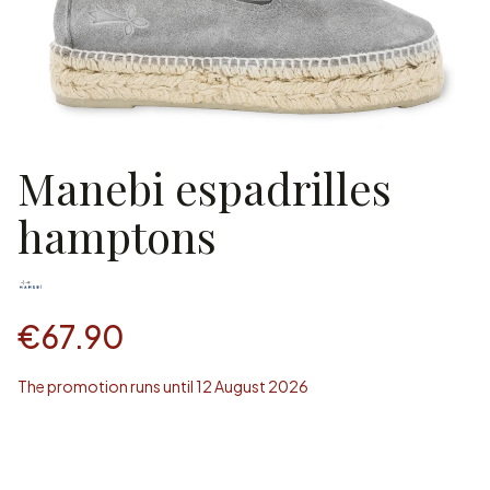
Manebi espadrilles
hamptons
€67.90
The promotion runs until 12 August 2026
Wybierz rozmiar
Individual variants may differ in price