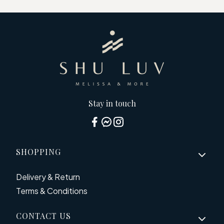
Stay in touch
Footer menu
SHOPPING
Delivery & Return
Terms & Conditions
CONTACT US