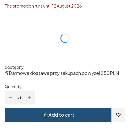
The promotion runs until 12 August 2026
Wybierz rozmiar
Individual variants may differ in price
*
ROZMIAR
Select
dostępny
Darmowa dostawa przy zakupach powyżej 250PLN
Quantity
szt.
Add to cart