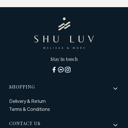
Stay in touch
Footer menu
SHOPPING
Delivery & Return
Terms & Conditions
CONTACT US