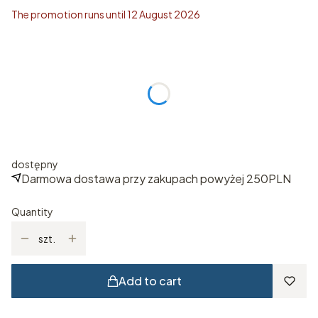
The promotion runs until 12 August 2026
Wybierz rozmiar
Individual variants may differ in price
*
ROZMIAR
Select
dostępny
Darmowa dostawa przy zakupach powyżej 250PLN
Quantity
szt.
Add to cart