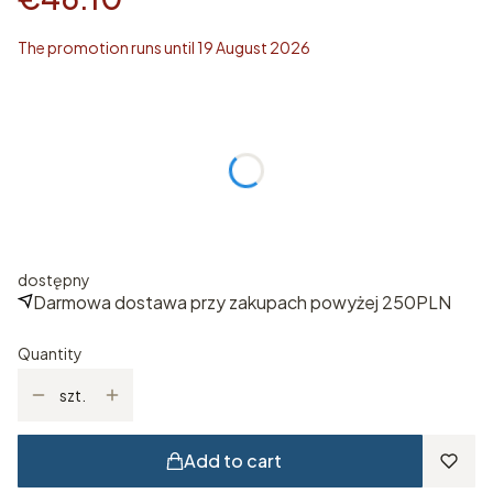
The promotion runs until 19 August 2026
Wybierz rozmiar
Individual variants may differ in price
*
ROZMIAR
Select
dostępny
Darmowa dostawa przy zakupach powyżej 250PLN
Quantity
szt.
Add to cart