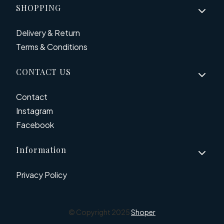
Footer menu
SHOPPING
Delivery & Return
Terms & Conditions
CONTACT US
Contact
Instagram
Facebook
Information
Privacy Policy
© Copyright 2025
Shoper