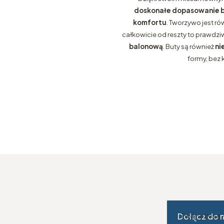
doskonałe dopasowanie b
komfortu
. Tworzywo jest ró
całkowicie od reszty to prawdz
balonową
. Buty są również
ni
formy, bez 
Dołącz do 
Twój adres e