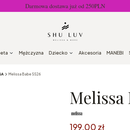
Darmowa dostawa już od 250PLN
ieta
Mężczyzna
Dziecko
Akcesoria
MANEBI
SA
Melissa Babe SS26
Melissa
199,00 zł