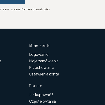
n serwisu oraz Politykę prywatności.
topce
Moje konto
Logowanie
e
Moje zamówienia
Przechowalnia
Ustawienia konta
Pomoc
Jak kupować?
Częste pytania