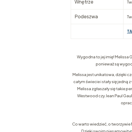
Wnętrze
Tw
Podeszwa
Tw
T
Wygodna to jej imię! Melissa 
ponieważ są wygod
Melissa jest unikatowa, dzięki c
całym świecie i stały się jedną
Melissa zgłaszały się takie pe
Westwood czy Jean Paul Gault
oprac
Co warto wiedzieć, o tworzywie 
Dzięki swoim niesamowitym