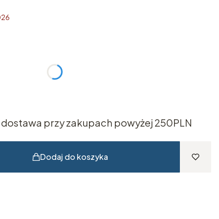
026
żnić się ceną
dostawa przy zakupach powyżej 250PLN
Dodaj do koszyka