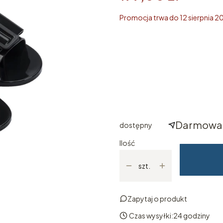
Promocja trwa do 12 sierpnia 2
Wybierz rozmiar
Poszczególne warianty mogą ró
*
ROZMIAR
Wybierz
Darmowa 
dostępny
Ilość
szt.
Zapytaj o produkt
Czas wysyłki:
24 godziny