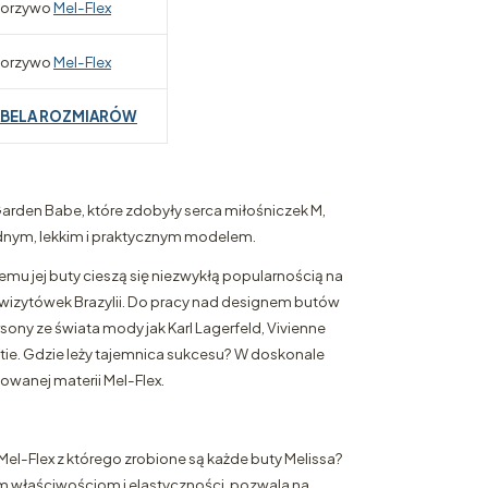
orzywo
Mel-Flex
orzywo
Mel-Flex
ABELA ROZMIARÓW
Garden Babe, które zdobyły serca miłośniczek M,
nym, lekkim i praktycznym modelem.
zemu jej buty cieszą się niezwykłą popularnością na
 z wizytówek Brazylii. Do pracy nad designem butów
rsony ze świata mody jak Karl Lagerfeld, Vivienne
ie. Gdzie leży tajemnica sukcesu? W doskonale
owanej materii Mel-Flex.
Mel-Flex z którego zrobione są każde buty Melissa?
 właściwościom i elastyczności, pozwala na