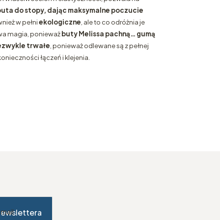
uta do stopy, dając maksymalne poczucie
wnież w pełni
ekologiczne
, ale to co odróżnia je
iwa magia, ponieważ
buty Melissa pachną… gumą
ezwykle trwałe
, ponieważ odlewane są z pełnej
konieczności łączeń i klejenia.
newslettera
-mail