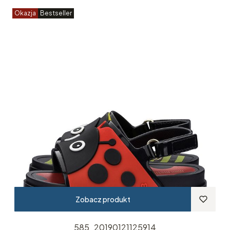
Okazja
Bestseller
Zobacz produkt
585_20190121125914