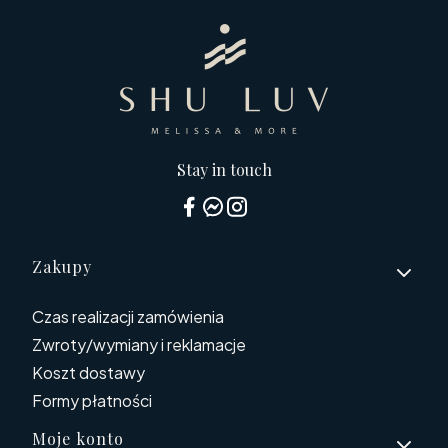
Stay in touch
Linki w stopce
Zakupy
Czas realizacji zamówienia
Zwroty/wymiany i reklamacje
Koszt dostawy
Formy płatności
Moje konto