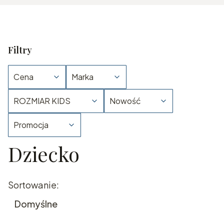
Filtry
Cena
Marka
ROZMIAR KIDS
Nowość
Promocja
Dziecko
Koniec filtrów
Lista produktów
Sortowanie:
Domyślne