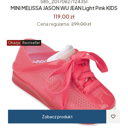
585_20170627124351
MINI MELISSA JASON WU JEAN Light Pink KIDS
119,00 zł
Cena regularna:
299,00 zł
Okazja
Bestseller
Zobacz produkt