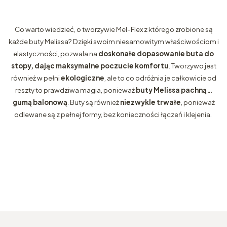
Co warto wiedzieć, o tworzywie Mel-Flex z którego zrobione są
każde buty Melissa? Dzięki swoim niesamowitym właściwościom i
elastyczności, pozwala na
doskonałe dopasowanie buta do
stopy, dając maksymalne poczucie komfortu
. Tworzywo jest
również w pełni
ekologiczne
, ale to co odróżnia je całkowicie od
reszty to prawdziwa magia, ponieważ
buty Melissa pachną…
gumą balonową
. Buty są również
niezwykle trwałe
, ponieważ
odlewane są z pełnej formy, bez konieczności łączeń i klejenia.