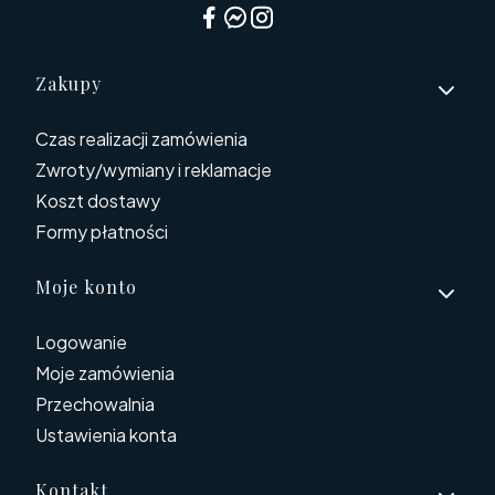
Linki w stopce
Zakupy
Czas realizacji zamówienia
Zwroty/wymiany i reklamacje
Koszt dostawy
Formy płatności
Moje konto
Logowanie
Moje zamówienia
Przechowalnia
Ustawienia konta
Kontakt