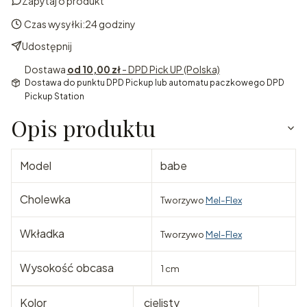
Zapytaj o produkt
Czas wysyłki:
24 godziny
Udostępnij
Dostawa
od 10,00 zł
- DPD Pick UP (Polska)
Dostawa do punktu DPD Pickup lub automatu paczkowego DPD
Pickup Station
Opis produktu
Model
babe
Cholewka
Tworzywo
Mel-Flex
Wkładka
Tworzywo
Mel-Flex
Wysokość obcasa
1 cm
Kolor
cielisty