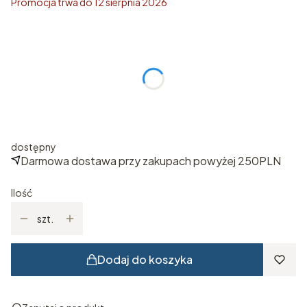
Promocja trwa do 12 sierpnia 2026
Wybierz rozmiar
Poszczególne warianty mogą różnić się ceną
*
ROZMIAR
Wybierz
dostępny
Darmowa dostawa przy zakupach powyżej 250PLN
Ilość
szt.
Dodaj do koszyka