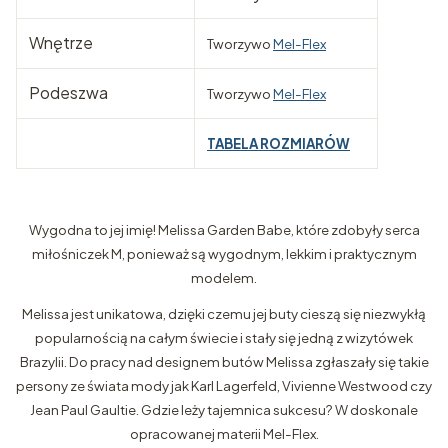
Wnętrze
Tworzywo
Mel-Flex
Podeszwa
Tworzywo
Mel-Flex
TABELA ROZMIARÓW
Wygodna to jej imię! Melissa Garden Babe, które zdobyły serca
miłośniczek M, ponieważ są wygodnym, lekkim i praktycznym
modelem.
Melissa jest unikatowa, dzięki czemu jej buty cieszą się niezwykłą
popularnością na całym świecie i stały się jedną z wizytówek
Brazylii. Do pracy nad designem butów Melissa zgłaszały się takie
persony ze świata mody jak Karl Lagerfeld, Vivienne Westwood czy
Jean Paul Gaultie. Gdzie leży tajemnica sukcesu? W doskonale
opracowanej materii Mel-Flex.