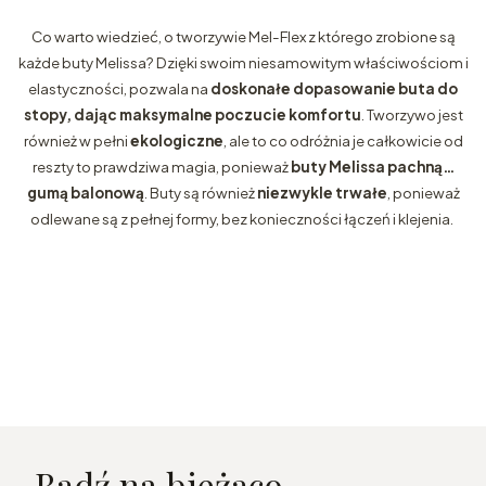
Co warto wiedzieć, o tworzywie Mel-Flex z którego zrobione są
każde buty Melissa? Dzięki swoim niesamowitym właściwościom i
elastyczności, pozwala na
doskonałe dopasowanie buta do
stopy, dając maksymalne poczucie komfortu
. Tworzywo jest
również w pełni
ekologiczne
, ale to co odróżnia je całkowicie od
reszty to prawdziwa magia, ponieważ
buty Melissa pachną…
gumą balonową
. Buty są również
niezwykle trwałe
, ponieważ
odlewane są z pełnej formy, bez konieczności łączeń i klejenia.
Bądź na bieżąco...