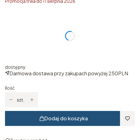
Promocja trwa do 11 sierpnia 2026
Wybierz rozmiar
Poszczególne warianty mogą różnić się ceną
*
ROZMIAR
Wybierz
dostępny
Darmowa dostawa przy zakupach powyżej 250PLN
Ilość
szt.
Dodaj do koszyka