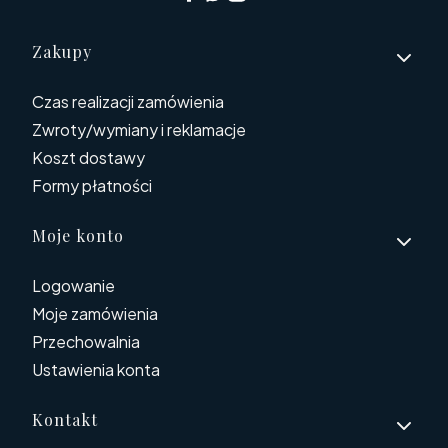
Linki w stopce
Zakupy
Czas realizacji zamówienia
Zwroty/wymiany i reklamacje
Koszt dostawy
Formy płatności
Moje konto
Logowanie
Moje zamówienia
Przechowalnia
Ustawienia konta
Kontakt