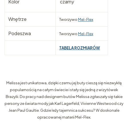
Kolor
czarny
Wnętrze
Tworzywo
Mel-Flex
Podeszwa
Tworzywo
Mel-Flex
TABELA ROZMIARÓW
Melissa jest unikatowa, dzięki czemu jej buty cieszą się niezwykłą
popularnością na całym świecie i stały się jedną z wizytówek
Brazylii. Do pracy nad designem butów Melissa zgłaszały się takie
persony ze świata mody jak Karl Lagerfeld, Vivienne Westwood czy
Jean Paul Gaultie. Gdzie leży tajemnica sukcesu? W doskonale
opracowanej materii Mel-Flex.