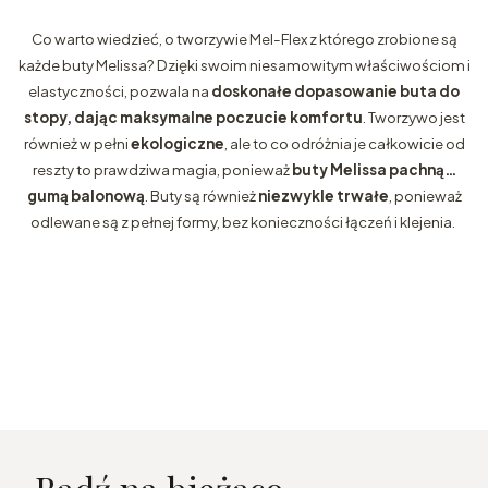
Co warto wiedzieć, o tworzywie Mel-Flex z którego zrobione są
każde buty Melissa? Dzięki swoim niesamowitym właściwościom i
elastyczności, pozwala na
doskonałe dopasowanie buta do
stopy, dając maksymalne poczucie komfortu
. Tworzywo jest
również w pełni
ekologiczne
, ale to co odróżnia je całkowicie od
reszty to prawdziwa magia, ponieważ
buty Melissa pachną…
gumą balonową
. Buty są również
niezwykle trwałe
, ponieważ
odlewane są z pełnej formy, bez konieczności łączeń i klejenia.