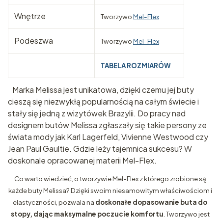
Wnętrze
Tworzywo
Mel-Flex
Podeszwa
Tworzywo
Mel-Flex
TABELA ROZMIARÓW
Marka Melissa jest unikatowa, dzięki czemu jej buty
cieszą się niezwykłą popularnością na całym świecie i
stały się jedną z wizytówek Brazylii. Do pracy nad
designem butów Melissa zgłaszały się takie persony ze
świata mody jak Karl Lagerfeld, Vivienne Westwood czy
Jean Paul Gaultie. Gdzie leży tajemnica sukcesu? W
doskonale opracowanej materii Mel-Flex.
Co warto wiedzieć, o tworzywie Mel-Flex z którego zrobione są
każde buty Melissa? Dzięki swoim niesamowitym właściwościom i
elastyczności, pozwala na
doskonałe dopasowanie buta do
stopy, dając maksymalne poczucie komfortu
. Tworzywo jest