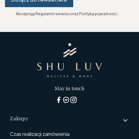
Akceptuję Regulamin serwisu oraz Politykę prywatności.
Stay in touch
Linki w stopce
Zakupy
Czas realizacji zamówienia