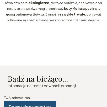
również w pełni
ekologiczne
, ale to co odróżnia je całkowicie od
reszty to prawdziwa magia, ponieważ
buty Melissa pachną…
gumą balonową
. Buty są również
niezwykle trwałe
, ponieważ
odlewane są z pełnej formy, bez konieczności łączeń i klejenia.
Bądź na bieżąco...
Informacje na temat nowości i promocji.
Twój adres e-mail
Dołącz do newslettera