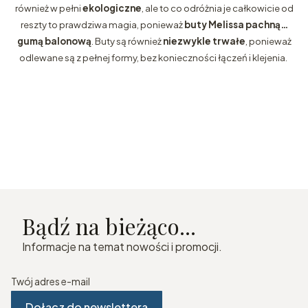
również w pełni
ekologiczne
, ale to co odróżnia je całkowicie od
reszty to prawdziwa magia, ponieważ
buty Melissa pachną…
gumą balonową
. Buty są również
niezwykle trwałe
, ponieważ
odlewane są z pełnej formy, bez konieczności łączeń i klejenia.
Bądź na bieżąco...
Informacje na temat nowości i promocji.
Twój adres e-mail
Dołącz do newslettera