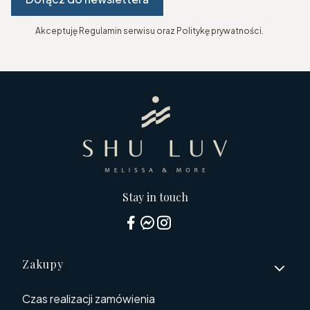
Akceptuję Regulamin serwisu oraz Politykę prywatności.
Stay in touch
Linki w stopce
Zakupy
Czas realizacji zamówienia