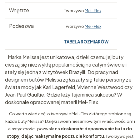
Wnętrze
Tworzywo
Mel-Flex
Podeszwa
Tworzywo
Mel-Flex
TABELA ROZMIARÓW
Marka Melissa jest unikatowa, dzięki czemu jej buty
cieszą się niezwykłą popularnością na całym świecie i
stały się jedną z wizytówek Brazylii. Do pracy nad
designem butów Melissa zgłaszały się takie persony ze
świata mody jak Karl Lagerfeld, Vivienne Westwood czy
Jean Paul Gaultie. Gdzie leży tajemnica sukcesu? W
doskonale opracowanej materii Mel-Flex.
Co warto wiedzieć, o tworzywie Mel-Flex z którego zrobione są
każde buty Melissa? Dzięki swoim niesamowitym właściwościom i
elastyczności, pozwala na
doskonałe dopasowanie buta do
stopy, dając maksymalne poczucie komfortu
. Tworzywo jest