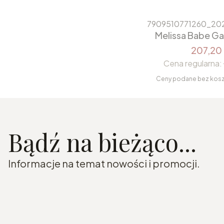
7909510771260_20
Melissa Babe G
207,20 
Cena regularna:
Ceny podane bez kos
Bądź na bieżąco...
Informacje na temat nowości i promocji.