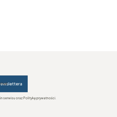
newslettera
-mail
n serwisu oraz Politykę prywatności.