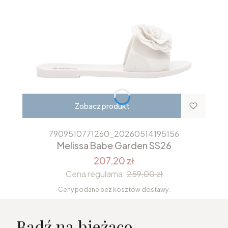
Zobacz produkt
7909510771260_20260514195156
Melissa Babe Garden SS26
207,20 zł
Cena regularna:
259,00 zł
Ceny podane bez kosztów dostawy.
Bądź na bieżąco...