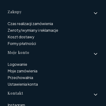
Linki w stopce
Zakupy
Czas realizacji zamówienia
Zwroty/wymiany i reklamacje
Koszt dostawy
Formy płatności
Moje konto
Logowanie
Moje zamówienia
Przechowalnia
Ustawienia konta
Kontakt
Instagram