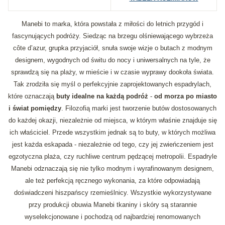
Manebi to marka, która powstała z miłości do letnich przygód i
fascynujących podróży. Siedząc na brzegu olśniewającego wybrzeża
côte d’azur, grupka przyjaciół, snuła swoje wizje o butach z modnym
designem, wygodnych od świtu do nocy i uniwersalnych na tyle, że
sprawdzą się na plaży, w mieście i w czasie wyprawy dookoła świata.
Tak zrodziła się myśl o perfekcyjnie zaprojektowanych espadrylach,
które oznaczają
buty idealne na każdą podróż
-
od morza po miasto
i świat pomiędzy
. Filozofią marki jest tworzenie butów dostosowanych
do każdej okazji, niezależnie od miejsca, w którym właśnie znajduje się
ich właściciel. Przede wszystkim jednak są to buty, w których możliwa
jest każda eskapada - niezależnie od tego, czy jej zwieńczeniem jest
egzotyczna plaża, czy ruchliwe centrum pędzącej metropolii. Espadryle
Manebi odznaczają się nie tylko modnym i wyrafinowanym designem,
ale też perfekcją ręcznego wykonania, za które odpowiadają
doświadczeni hiszpańscy rzemieślnicy. Wszystkie wykorzystywane
przy produkcji obuwia Manebi tkaniny i skóry są starannie
wyselekcjonowane i pochodzą od najbardziej renomowanych