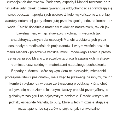
europejskich dostawców. Podeszwy espadryli Manebi tworzone są z
naturalnej juty, dzięki czemu gwarantują oddychalność i sprawdzają się
nawet podczas największych upałów. Z kolei wykończenie z cienkiej
warstwy naturalnej gumy chroni jutę przed wilgocią podczas kontaktu z
wodą. Całość dopełniają materiały z włókien naturalnych, takich jak
bawełna i len, w najciekawszych kolorach i wzorach tak
charakterystycznych dla espadryli Manebi a dobieranych przez
doskonałych mediolańskich projektantów. I w tym właśnie tkwi siła
marki Manebi - połączenie włoskiej myśli, modowego zacięcia prosto
ze wspaniałego Milanu z pieczołowitą pracą hiszpańskich mistrzów
rzemiosła oraz solidnymi materiałami naturalnego pochodzenia.
Espadryle Manebi, które są wynikiem tej niezwykłej mieszanki
profesjonalistów i pasjonatów, mają więc tę przewagę na innymi, że ich
komfort i piękno idą w parze ze świadomą produkcją, która, choć
odbywa się na poziomie lokalnym, tworzy produkt przemyślany, o
globalnym zasięgu i na najwyższym poziomie. Przede wszystkim
jednak, espadryle Manebi, to buty, które w letnim czasie stają się
niezastąpione, bo są zarówno piękne, jak i uniwersalne.