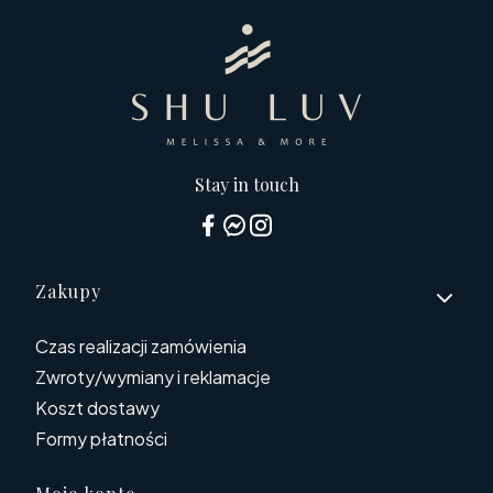
Stay in touch
Linki w stopce
Zakupy
Czas realizacji zamówienia
Zwroty/wymiany i reklamacje
Koszt dostawy
Formy płatności