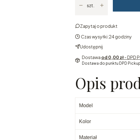
szt.
Zapytaj o produkt
Czas wysyłki:
24 godziny
Udostępnij
Dostawa
od 0,00 zł
- DPD P
Dostawa do punktu DPD Pickup
Opis pro
Model
Kolor
Materiał