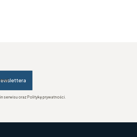
newslettera
-mail
n serwisu oraz Politykę prywatności.