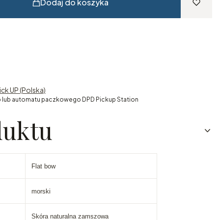
Dodaj do koszyka
ick UP (Polska)
 lub automatu paczkowego DPD Pickup Station
duktu
Flat bow
morski
Skóra naturalna zamszowa