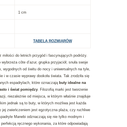
1 cm
TABELA ROZMIARÓW
 miłości do letnich przygód i fascynujących podróży.
wybrzeża côte d’azur, grupka przyjaciół, snuła swoje
 wygodnych od świtu do nocy i uniwersalnych na tyle,
e i w czasie wyprawy dookoła świata. Tak zrodziła się
anych espadrylach, które oznaczają
buty idealne na
sto i świat pomiędzy
. Filozofią marki jest tworzenie
ji, niezależnie od miejsca, w którym właśnie znajduje
tkim jednak są to buty, w których możliwa jest każda
y jej zwieńczeniem jest egzotyczna plaża, czy ruchliwe
spadryle Manebi odznaczają się nie tylko modnym i
 perfekcją ręcznego wykonania, za które odpowiadają