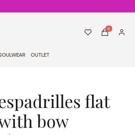
Produkty w kos
Ulubione
Koszyk
Zaloguj 
SOULWEAR
OUTLET
spadrilles flat
 with bow