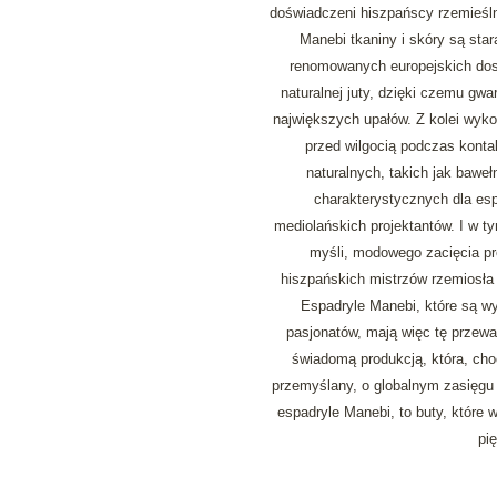
doświadczeni hiszpańscy rzemieśl
Manebi tkaniny i skóry są sta
renomowanych europejskich dos
naturalnej juty, dzięki czemu gw
największych upałów. Z kolei wykoń
przed wilgocią podczas kontak
naturalnych, takich jak baweł
charakterystycznych dla es
mediolańskich projektantów. I w ty
myśli, modowego zacięcia pr
hiszpańskich mistrzów rzemiosła 
Espadryle Manebi, które są wyn
pasjonatów, mają więc tę przewag
świadomą produkcją, która, cho
przemyślany, o globalnym zasięgu
espadryle Manebi, to buty, które 
pię