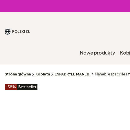
POLSKI
ZŁ
Nowe produkty
Kob
Strona główna
Kobieta
ESPADRYLE MANEBI
Manebi espadrilles 
Etykiety produktu
zniżki
-38%
Bestseller