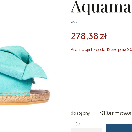
Aquama
278,38 zł
Promocja trwa do 12 sierpnia 2
Wybierz rozmiar
Poszczególne warianty mogą ró
*
ROZMIAR
Wybierz
Darmowa 
dostępny
Ilość