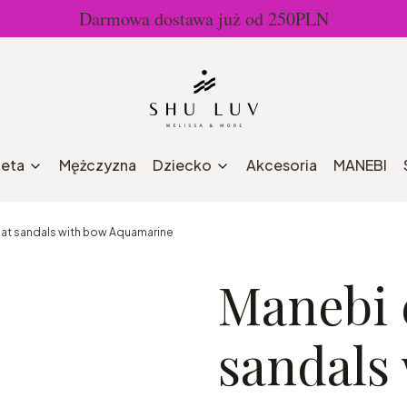
Darmowa dostawa już od 250PLN
ieta
Mężczyzna
Dziecko
Akcesoria
MANEBI
flat sandals with bow Aquamarine
Manebi e
sandals