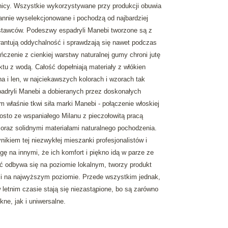
nicy. Wszystkie wykorzystywane przy produkcji obuwia
rannie wyselekcjonowane i pochodzą od najbardziej
tawców. Podeszwy espadryli Manebi tworzone są z
arantują oddychalność i sprawdzają się nawet podczas
czenie z cienkiej warstwy naturalnej gumy chroni jutę
tu z wodą. Całość dopełniają materiały z włókien
na i len, w najciekawszych kolorach i wzorach tak
padryli Manebi a dobieranych przez doskonałych
m właśnie tkwi siła marki Manebi - połączenie włoskiej
osto ze wspaniałego Milanu z pieczołowitą pracą
oraz solidnymi materiałami naturalnego pochodzenia.
ikiem tej niezwykłej mieszanki profesjonalistów i
ę na innymi, że ich komfort i piękno idą w parze ze
ć odbywa się na poziomie lokalnym, tworzy produkt
 i na najwyższym poziomie. Przede wszystkim jednak,
w letnim czasie stają się niezastąpione, bo są zarówno
kne, jak i uniwersalne.