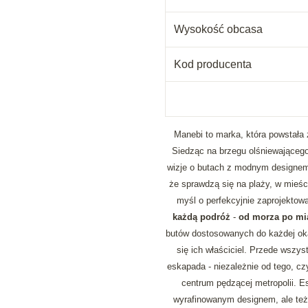
Wysokość obcasa
Kod producenta
Manebi to marka, która powstała z
Siedząc na brzegu olśniewającego 
wizje o butach z modnym designem,
że sprawdzą się na plaży, w mieści
myśl o perfekcyjnie zaprojektow
każdą podróż
-
od morza po mia
butów dostosowanych do każdej okaz
się ich właściciel. Przede wszys
eskapada - niezależnie od tego, cz
centrum pędzącej metropolii. E
wyrafinowanym designem, ale też