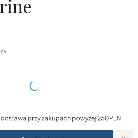
rine
026
żnić się ceną
dostawa przy zakupach powyżej 250PLN