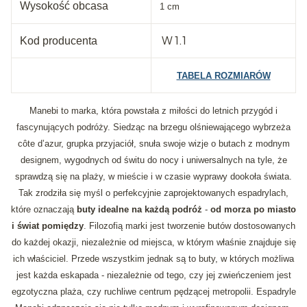
Wysokość obcasa
1 cm
W 1.1
Kod producenta
TABELA ROZMIARÓW
Manebi to marka, która powstała z miłości do letnich przygód i
fascynujących podróży. Siedząc na brzegu olśniewającego wybrzeża
côte d’azur, grupka przyjaciół, snuła swoje wizje o butach z modnym
designem, wygodnych od świtu do nocy i uniwersalnych na tyle, że
sprawdzą się na plaży, w mieście i w czasie wyprawy dookoła świata.
Tak zrodziła się myśl o perfekcyjnie zaprojektowanych espadrylach,
które oznaczają
buty idealne na każdą podróż
-
od morza po miasto
i świat pomiędzy
. Filozofią marki jest tworzenie butów dostosowanych
do każdej okazji, niezależnie od miejsca, w którym właśnie znajduje się
ich właściciel. Przede wszystkim jednak są to buty, w których możliwa
jest każda eskapada - niezależnie od tego, czy jej zwieńczeniem jest
egzotyczna plaża, czy ruchliwe centrum pędzącej metropolii. Espadryle