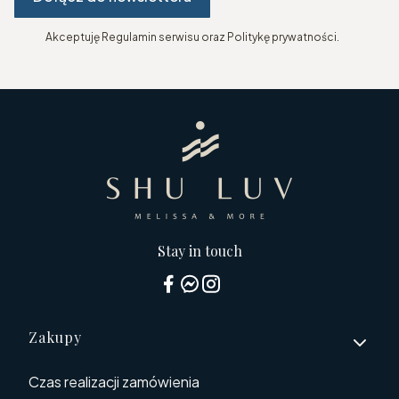
Akceptuję Regulamin serwisu oraz Politykę prywatności.
Stay in touch
Linki w stopce
Zakupy
Czas realizacji zamówienia