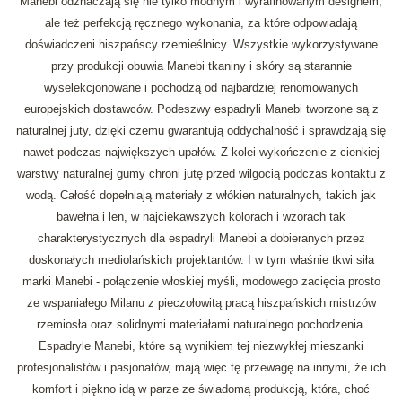
Manebi odznaczają się nie tylko modnym i wyrafinowanym designem,
ale też perfekcją ręcznego wykonania, za które odpowiadają
doświadczeni hiszpańscy rzemieślnicy. Wszystkie wykorzystywane
przy produkcji obuwia Manebi tkaniny i skóry są starannie
wyselekcjonowane i pochodzą od najbardziej renomowanych
europejskich dostawców. Podeszwy espadryli Manebi tworzone są z
naturalnej juty, dzięki czemu gwarantują oddychalność i sprawdzają się
nawet podczas największych upałów. Z kolei wykończenie z cienkiej
warstwy naturalnej gumy chroni jutę przed wilgocią podczas kontaktu z
wodą. Całość dopełniają materiały z włókien naturalnych, takich jak
bawełna i len, w najciekawszych kolorach i wzorach tak
charakterystycznych dla espadryli Manebi a dobieranych przez
doskonałych mediolańskich projektantów. I w tym właśnie tkwi siła
marki Manebi - połączenie włoskiej myśli, modowego zacięcia prosto
ze wspaniałego Milanu z pieczołowitą pracą hiszpańskich mistrzów
rzemiosła oraz solidnymi materiałami naturalnego pochodzenia.
Espadryle Manebi, które są wynikiem tej niezwykłej mieszanki
profesjonalistów i pasjonatów, mają więc tę przewagę na innymi, że ich
komfort i piękno idą w parze ze świadomą produkcją, która, choć