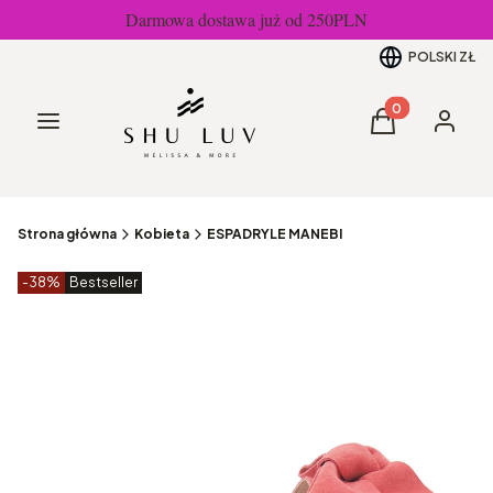
Darmowa dostawa już od 250PLN
POLSKI
ZŁ
Produkty w kos
Menu
Koszyk
Zaloguj 
Strona główna
Kobieta
ESPADRYLE MANEBI
Etykiety produktu
zniżki
-38%
Bestseller