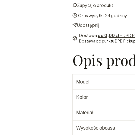
Zapytaj o produkt
Czas wysyłki:
24 godziny
Udostępnij
Dostawa
od 0,00 zł
- DPD P
Dostawa do punktu DPD Pickup
Opis pro
Model
Kolor
Materiał
Wysokość obcasa