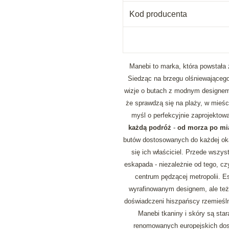
Kod producenta
Manebi to marka, która powstała z
Siedząc na brzegu olśniewającego 
wizje o butach z modnym designem,
że sprawdzą się na plaży, w mieści
myśl o perfekcyjnie zaprojektow
każdą podróż
-
od morza po mia
butów dostosowanych do każdej okaz
się ich właściciel. Przede wszys
eskapada - niezależnie od tego, cz
centrum pędzącej metropolii. E
wyrafinowanym designem, ale też
doświadczeni hiszpańscy rzemieśl
Manebi tkaniny i skóry są sta
renomowanych europejskich dos