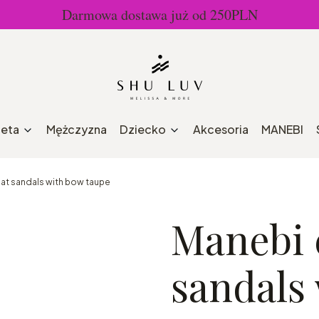
Darmowa dostawa już od 250PLN
ieta
Mężczyzna
Dziecko
Akcesoria
MANEBI
lat sandals with bow taupe
Manebi e
sandals