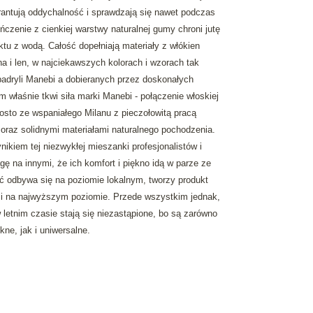
arantują oddychalność i sprawdzają się nawet podczas
czenie z cienkiej warstwy naturalnej gumy chroni jutę
tu z wodą. Całość dopełniają materiały z włókien
na i len, w najciekawszych kolorach i wzorach tak
padryli Manebi a dobieranych przez doskonałych
m właśnie tkwi siła marki Manebi - połączenie włoskiej
osto ze wspaniałego Milanu z pieczołowitą pracą
oraz solidnymi materiałami naturalnego pochodzenia.
ikiem tej niezwykłej mieszanki profesjonalistów i
ę na innymi, że ich komfort i piękno idą w parze ze
ć odbywa się na poziomie lokalnym, tworzy produkt
 i na najwyższym poziomie. Przede wszystkim jednak,
w letnim czasie stają się niezastąpione, bo są zarówno
kne, jak i uniwersalne.