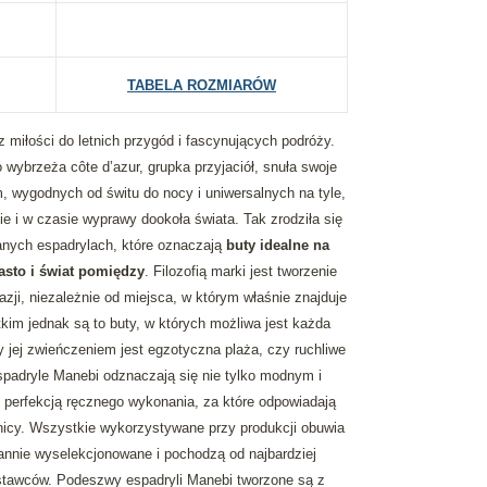
TABELA ROZMIARÓW
 miłości do letnich przygód i fascynujących podróży.
wybrzeża côte d’azur, grupka przyjaciół, snuła swoje
 wygodnych od świtu do nocy i uniwersalnych na tyle,
e i w czasie wyprawy dookoła świata. Tak zrodziła się
anych espadrylach, które oznaczają
buty idealne na
sto i świat pomiędzy
. Filozofią marki jest tworzenie
ji, niezależnie od miejsca, w którym właśnie znajduje
tkim jednak są to buty, w których możliwa jest każda
y jej zwieńczeniem jest egzotyczna plaża, czy ruchliwe
spadryle Manebi odznaczają się nie tylko modnym i
 perfekcją ręcznego wykonania, za które odpowiadają
nicy. Wszystkie wykorzystywane przy produkcji obuwia
rannie wyselekcjonowane i pochodzą od najbardziej
tawców. Podeszwy espadryli Manebi tworzone są z