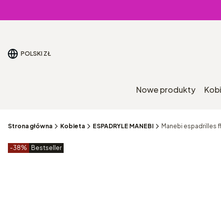
POLSKI
ZŁ
Nowe produkty
Kob
Strona główna
Kobieta
ESPADRYLE MANEBI
Manebi espadrilles f
Etykiety produktu
zniżki
-38%
Bestseller