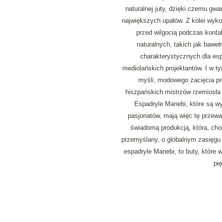
naturalnej juty, dzięki czemu gw
największych upałów. Z kolei wykoń
przed wilgocią podczas kontak
naturalnych, takich jak baweł
charakterystycznych dla es
mediolańskich projektantów. I w ty
myśli, modowego zacięcia pr
hiszpańskich mistrzów rzemiosła 
Espadryle Manebi, które są wyn
pasjonatów, mają więc tę przewag
świadomą produkcją, która, cho
przemyślany, o globalnym zasięgu
espadryle Manebi, to buty, które 
pię