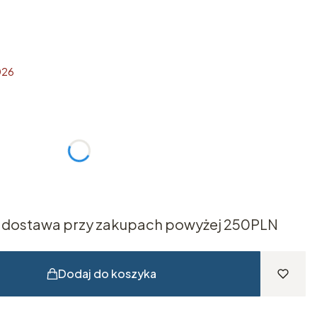
026
żnić się ceną
dostawa przy zakupach powyżej 250PLN
Dodaj do koszyka