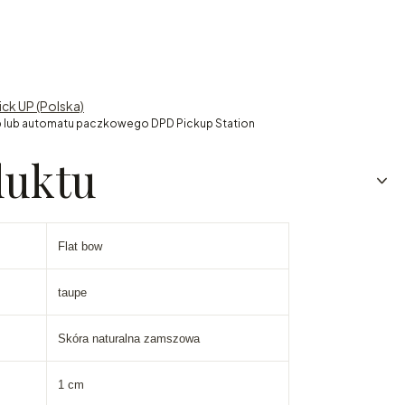
ick UP (Polska)
 lub automatu paczkowego DPD Pickup Station
duktu
Flat bow
taupe
Skóra naturalna zamszowa
1 cm