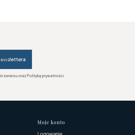
newslettera
-mail
n serwisu oraz Politykę prywatności.
topce
Moje konto
Logowanie