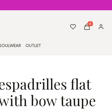
Produkty w kos
Ulubione
Koszyk
Zaloguj 
SOULWEAR
OUTLET
spadrilles flat
 with bow taupe