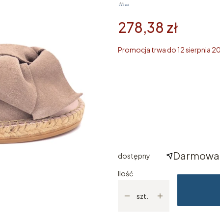
278,38 zł
Promocja trwa do 12 sierpnia 2
Wybierz rozmiar
Poszczególne warianty mogą ró
*
ROZMIAR
Wybierz
Darmowa 
dostępny
Ilość
szt.