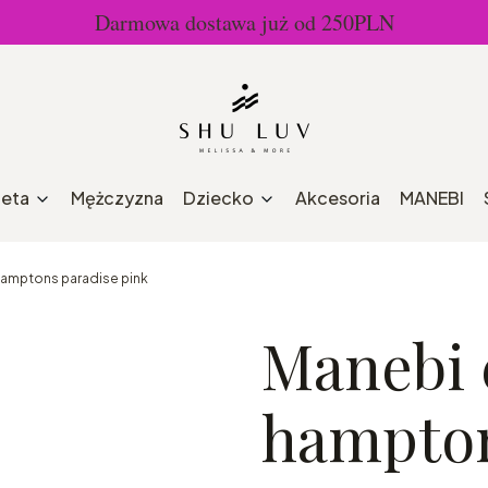
Darmowa dostawa już od 250PLN
ieta
Mężczyzna
Dziecko
Akcesoria
MANEBI
hamptons paradise pink
Manebi 
hampton