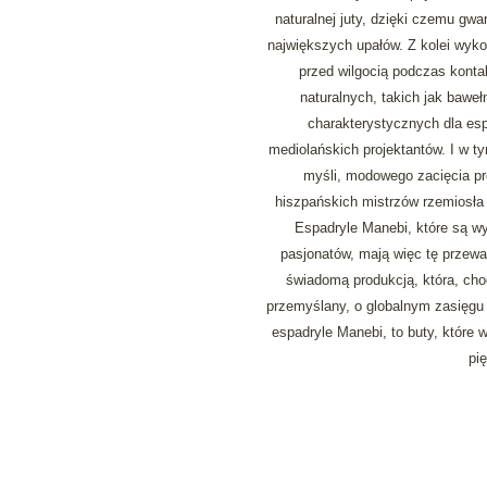
naturalnej juty, dzięki czemu gw
największych upałów. Z kolei wykoń
przed wilgocią podczas kontak
naturalnych, takich jak baweł
charakterystycznych dla es
mediolańskich projektantów. I w ty
myśli, modowego zacięcia pr
hiszpańskich mistrzów rzemiosła 
Espadryle Manebi, które są wyn
pasjonatów, mają więc tę przewag
świadomą produkcją, która, cho
przemyślany, o globalnym zasięgu
espadryle Manebi, to buty, które 
pię