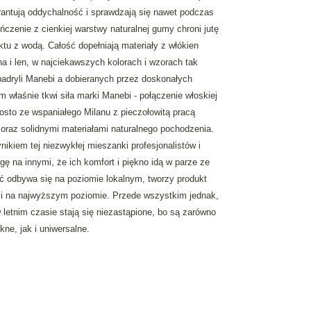
arantują oddychalność i sprawdzają się nawet podczas
czenie z cienkiej warstwy naturalnej gumy chroni jutę
tu z wodą. Całość dopełniają materiały z włókien
na i len, w najciekawszych kolorach i wzorach tak
padryli Manebi a dobieranych przez doskonałych
m właśnie tkwi siła marki Manebi - połączenie włoskiej
osto ze wspaniałego Milanu z pieczołowitą pracą
oraz solidnymi materiałami naturalnego pochodzenia.
ikiem tej niezwykłej mieszanki profesjonalistów i
ę na innymi, że ich komfort i piękno idą w parze ze
ć odbywa się na poziomie lokalnym, tworzy produkt
 i na najwyższym poziomie. Przede wszystkim jednak,
w letnim czasie stają się niezastąpione, bo są zarówno
kne, jak i uniwersalne.