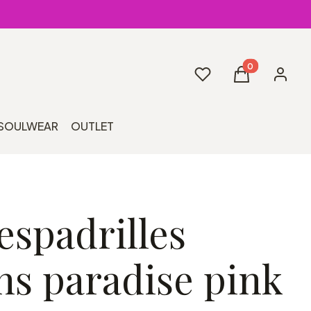
Produkty w kos
Ulubione
Koszyk
Zaloguj 
SOULWEAR
OUTLET
espadrilles
s paradise pink