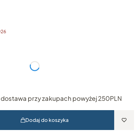
026
żnić się ceną
dostawa przy zakupach powyżej 250PLN
Dodaj do koszyka