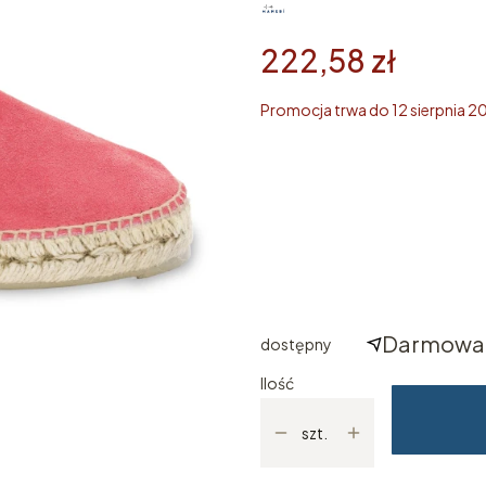
222,58 zł
Promocja trwa do 12 sierpnia 2
Wybierz rozmiar
Poszczególne warianty mogą ró
*
ROZMIAR
Wybierz
Darmowa 
dostępny
Ilość
szt.