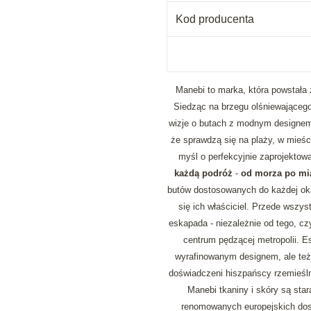
Kod producenta
Manebi to marka, która powstała z
Siedząc na brzegu olśniewającego 
wizje o butach z modnym designem,
że sprawdzą się na plaży, w mieści
myśl o perfekcyjnie zaprojektow
każdą podróż
-
od morza po mia
butów dostosowanych do każdej okaz
się ich właściciel. Przede wszys
eskapada - niezależnie od tego, cz
centrum pędzącej metropolii. E
wyrafinowanym designem, ale też
doświadczeni hiszpańscy rzemieśl
Manebi tkaniny i skóry są sta
renomowanych europejskich dos