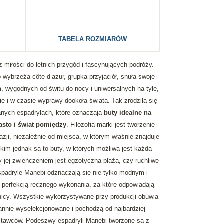
TABELA ROZMIARÓW
 miłości do letnich przygód i fascynujących podróży.
wybrzeża côte d’azur, grupka przyjaciół, snuła swoje
 wygodnych od świtu do nocy i uniwersalnych na tyle,
e i w czasie wyprawy dookoła świata. Tak zrodziła się
anych espadrylach, które oznaczają
buty idealne na
sto i świat pomiędzy
. Filozofią marki jest tworzenie
ji, niezależnie od miejsca, w którym właśnie znajduje
tkim jednak są to buty, w których możliwa jest każda
y jej zwieńczeniem jest egzotyczna plaża, czy ruchliwe
spadryle Manebi odznaczają się nie tylko modnym i
 perfekcją ręcznego wykonania, za które odpowiadają
nicy. Wszystkie wykorzystywane przy produkcji obuwia
rannie wyselekcjonowane i pochodzą od najbardziej
tawców. Podeszwy espadryli Manebi tworzone są z