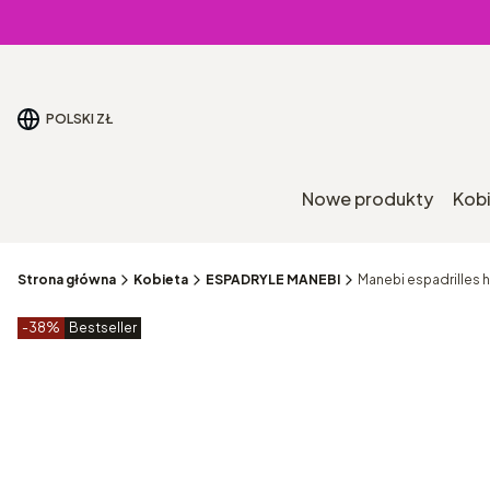
POLSKI
ZŁ
Nowe produkty
Kob
Strona główna
Kobieta
ESPADRYLE MANEBI
Manebi espadrilles 
Etykiety produktu
zniżki
-38%
Bestseller