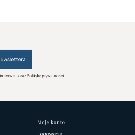
newslettera
-mail
n serwisu oraz Politykę prywatności.
topce
Moje konto
Logowanie