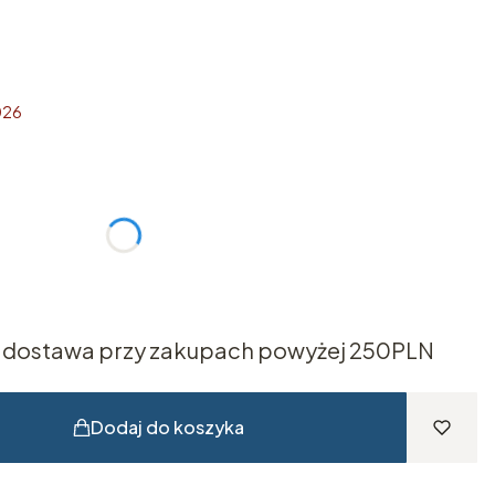
026
żnić się ceną
dostawa przy zakupach powyżej 250PLN
Dodaj do koszyka