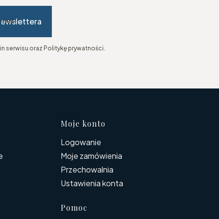
newslettera
-mail
n serwisu oraz Politykę prywatności.
topce
Moje konto
Logowanie
e
Moje zamówienia
Przechowalnia
Ustawienia konta
Pomoc