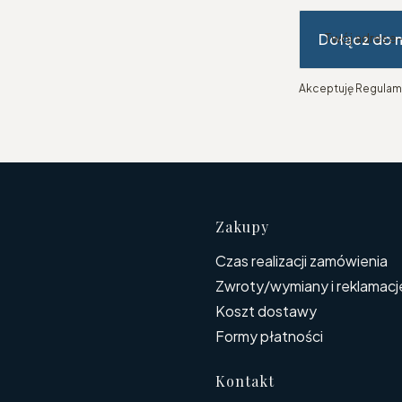
Dołącz do 
Twój adres e
Akceptuję Regulami
Linki w s
Zakupy
Czas realizacji zamówienia
Zwroty/wymiany i reklamacj
Koszt dostawy
Formy płatności
Kontakt