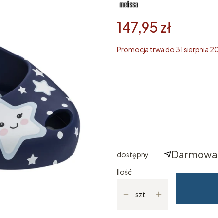
147,95 zł
Promocja trwa do 31 sierpnia 2
Wybierz rozmiar
Poszczególne warianty mogą ró
*
ROZMIAR KIDS
Wybierz
Darmowa 
dostępny
Ilość
szt.