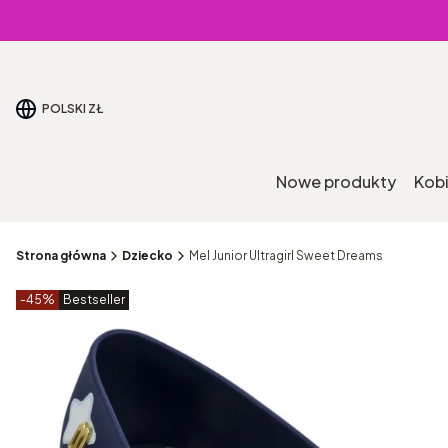
POLSKI
ZŁ
Nowe produkty
Kob
Strona główna
Dziecko
Mel Junior Ultragirl Sweet Dreams
Etykiety produktu
zniżki
-45%
Bestseller