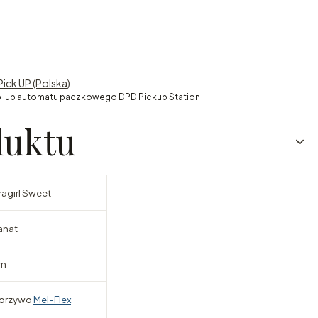
Pick UP (Polska)
 lub automatu paczkowego DPD Pickup Station
duktu
ragirl Sweet
anat
cm
orzywo
Mel-Flex