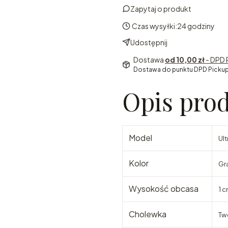
Zapytaj o produkt
Czas wysyłki:
24 godziny
Udostępnij
Dostawa
od 10,00 zł
- DPD 
Dostawa do punktu DPD Pickup
Opis pro
Model
Ult
Kolor
Gr
Wysokość obcasa
1 
Cholewka
Tw