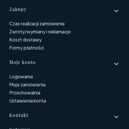
Linki w stopce
Zakupy
Czas realizacji zamówienia
Zwroty/wymiany i reklamacje
Koszt dostawy
Formy płatności
Moje konto
Logowanie
Moje zamówienia
Przechowalnia
Ustawienia konta
Kontakt