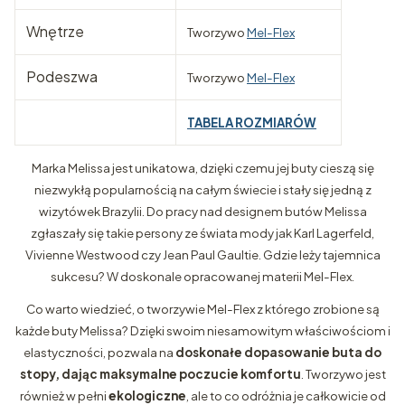
Wnętrze
Tworzywo
Mel-Flex
Podeszwa
Tworzywo
Mel-Flex
TABELA ROZMIARÓW
Marka Melissa jest unikatowa, dzięki czemu jej buty cieszą się
niezwykłą popularnością na całym świecie i stały się jedną z
wizytówek Brazylii. Do pracy nad designem butów Melissa
zgłaszały się takie persony ze świata mody jak Karl Lagerfeld,
Vivienne Westwood czy Jean Paul Gaultie. Gdzie leży tajemnica
sukcesu? W doskonale opracowanej materii Mel-Flex.
Co warto wiedzieć, o tworzywie Mel-Flex z którego zrobione są
każde buty Melissa? Dzięki swoim niesamowitym właściwościom i
elastyczności, pozwala na
doskonałe dopasowanie buta do
stopy, dając maksymalne poczucie komfortu
. Tworzywo jest
również w pełni
ekologiczne
, ale to co odróżnia je całkowicie od