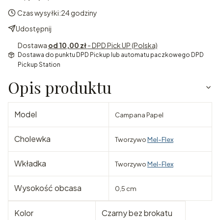
Czas wysyłki:
24 godziny
Udostępnij
Dostawa
od 10,00 zł
- DPD Pick UP (Polska)
Dostawa do punktu DPD Pickup lub automatu paczkowego DPD
Pickup Station
Opis produktu
Model
Campana Papel
Cholewka
Tworzywo
Mel-Flex
Wkładka
Tworzywo
Mel-Flex
Wysokość obcasa
0,5 cm
Kolor
Czarny bez brokatu