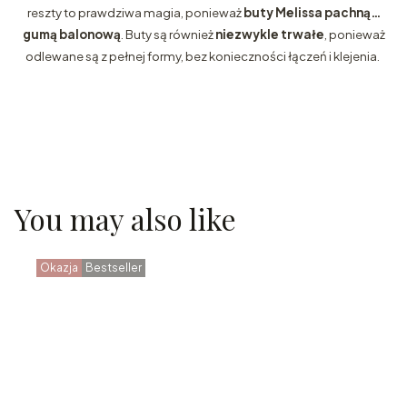
reszty to prawdziwa magia, ponieważ
buty Melissa pachną…
gumą balonową
. Buty są również
niezwykle trwałe
, ponieważ
odlewane są z pełnej formy, bez konieczności łączeń i klejenia.
You may also like
Okazja
Bestseller