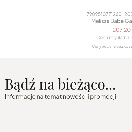
7909510771260_20
Melissa Babe G
207,20 
Cena regularna:
Ceny podane bez kos
Bądź na bieżąco...
Informacje na temat nowości i promocji.