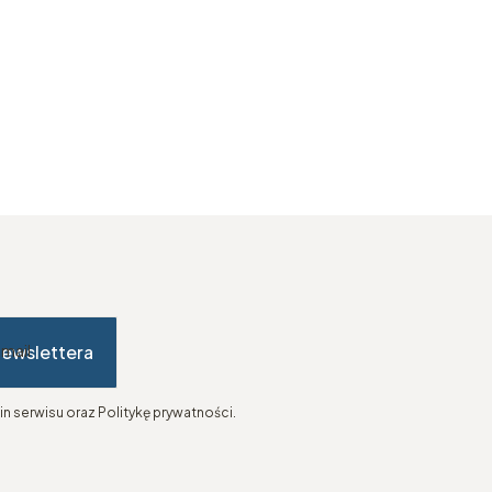
newslettera
-mail
n serwisu oraz Politykę prywatności.