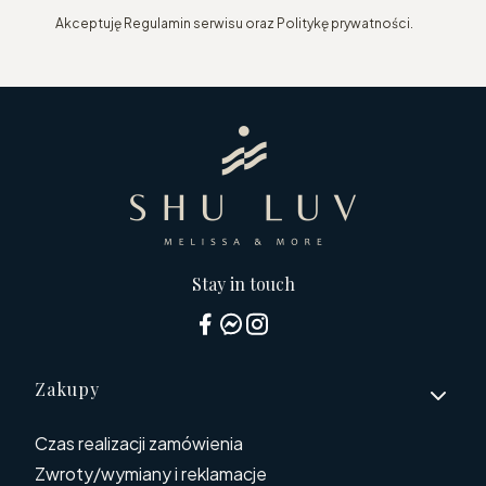
Akceptuję Regulamin serwisu oraz Politykę prywatności.
Stay in touch
Linki w stopce
Zakupy
Czas realizacji zamówienia
Zwroty/wymiany i reklamacje