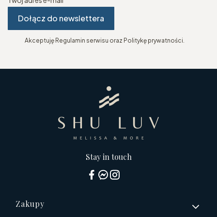
Dołącz do newslettera
Akceptuję Regulamin serwisu oraz Politykę prywatności.
Stay in touch
Linki w stopce
Zakupy