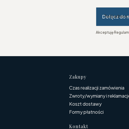
Dołącz do 
Twój adres e
Akceptuję Regulami
Linki w s
Zakupy
Czas realizacji zamówienia
Zwroty/wymiany i reklamacj
Koszt dostawy
Formy płatności
Kontakt