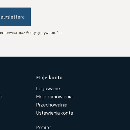
newslettera
-mail
n serwisu oraz Politykę prywatności.
topce
Moje konto
Logowanie
e
Moje zamówienia
Przechowalnia
Ustawienia konta
Pomoc