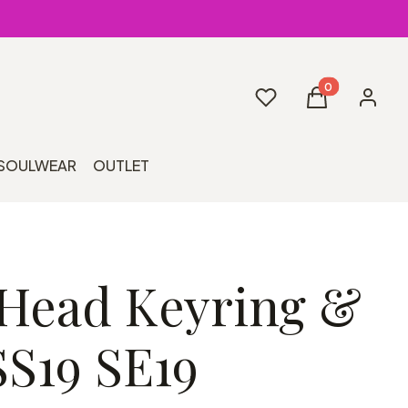
Produkty w kos
Ulubione
Koszyk
Zaloguj 
SOULWEAR
OUTLET
 Head Keyring &
SS19 SE19