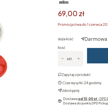
69,00 zł
Promocja trwa do 1 czerwca 20
Darmowa 
duża ilość
Ilość
szt.
Zapytaj o produkt
Czas wysyłki:
24 godziny
Udostępnij
Dostawa
od 10,00 zł
- DPD 
Dostawa do punktu DPD Pickup