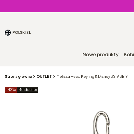
POLSKI
ZŁ
Nowe produkty
Kob
Strona główna
OUTLET
Melissa Head Keyring & Disney SS19 SE19
Etykiety produktu
zniżki
-42%
Bestseller