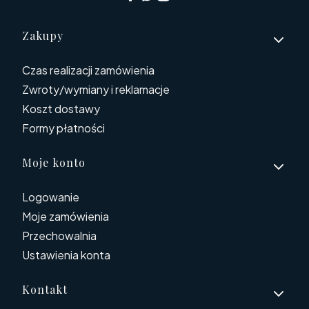
Linki w stopce
Zakupy
Czas realizacji zamówienia
Zwroty/wymiany i reklamacje
Koszt dostawy
Formy płatności
Moje konto
Logowanie
Moje zamówienia
Przechowalnia
Ustawienia konta
Kontakt