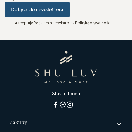
Dołącz do newslettera
Akceptuję Regulamin serwisu oraz Politykę prywatności.
Stay in touch
Linki w stopce
Zakupy