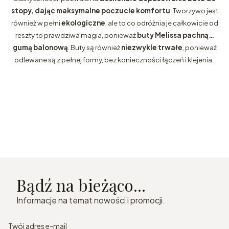
stopy, dając maksymalne poczucie komfortu
. Tworzywo jest
również w pełni
ekologiczne
, ale to co odróżnia je całkowicie od
reszty to prawdziwa magia, ponieważ
buty Melissa pachną…
gumą balonową
. Buty są również
niezwykle trwałe
, ponieważ
odlewane są z pełnej formy, bez konieczności łączeń i klejenia.
Bądź na bieżąco...
Informacje na temat nowości i promocji.
Twój adres e-mail