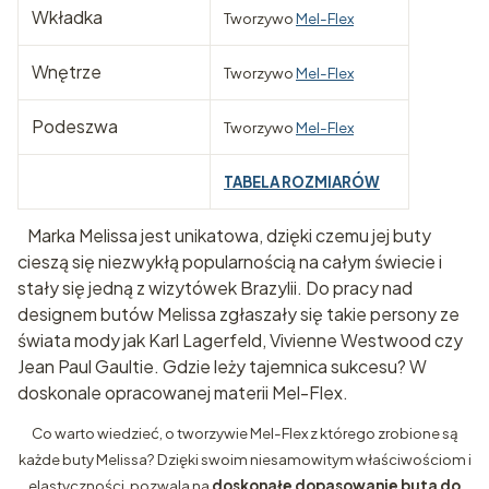
Wkładka
Tworzywo
Mel-Flex
Wnętrze
Tworzywo
Mel-Flex
Podeszwa
Tworzywo
Mel-Flex
TABELA ROZMIARÓW
Marka Melissa jest unikatowa, dzięki czemu jej buty
cieszą się niezwykłą popularnością na całym świecie i
stały się jedną z wizytówek Brazylii. Do pracy nad
designem butów Melissa zgłaszały się takie persony ze
świata mody jak Karl Lagerfeld, Vivienne Westwood czy
Jean Paul Gaultie. Gdzie leży tajemnica sukcesu? W
doskonale opracowanej materii Mel-Flex.
Co warto wiedzieć, o tworzywie Mel-Flex z którego zrobione są
każde buty Melissa? Dzięki swoim niesamowitym właściwościom i
elastyczności, pozwala na
doskonałe dopasowanie buta do