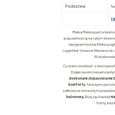
Podeszwa
Tw
T
Marka Melissa jest unikato
popularnością na całym świecie i
designem butów Melissa zgłas
Lagerfeld, Vivienne Westwood cz
W doskonale 
Co warto wiedzieć, o tworzywie 
Dzięki swoim niesamowitym
doskonałe dopasowanie b
komfortu
. Tworzywo jest ró
całkowicie od reszty to prawdz
balonową
. Buty są również
ni
formy, bez 