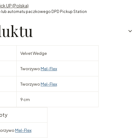
ick UP (Polska)
 lub automatu paczkowego DPD Pickup Station
duktu
Velvet Wedge
Tworzywo
Mel-Flex
Tworzywo
Mel-Flex
9 cm
oty
orzywo
Mel-Flex