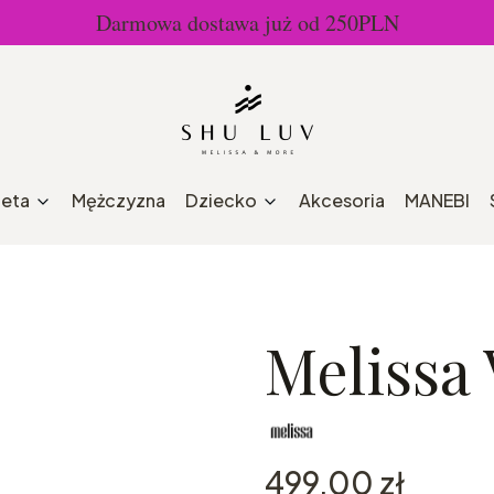
Darmowa dostawa już od 250PLN
ieta
Mężczyzna
Dziecko
Akcesoria
MANEBI
Melissa
Cena
499,00 zł