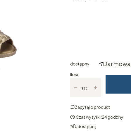
Wybierz rozmiar
Poszczególne warianty mogą ró
*
ROZMIAR
Wybierz
Darmowa 
dostępny
Ilość
szt.
Zapytaj o produkt
Czas wysyłki:
24 godziny
Udostępnij