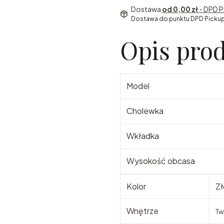
Dostawa
od 0,00 zł
- DPD P
Dostawa do punktu DPD Pickup
Opis pro
Model
Cholewka
Wkładka
Wysokość obcasa
Kolor
Zł
Wnętrze
Tw