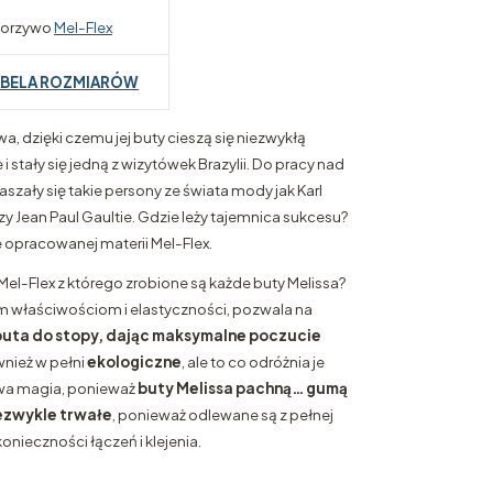
orzywo
Mel-Flex
ABELA ROZMIARÓW
wa, dzięki czemu jej buty cieszą się niezwykłą
 stały się jedną z wizytówek Brazylii. Do pracy nad
zały się takie persony ze świata mody jak Karl
y Jean Paul Gaultie. Gdzie leży tajemnica sukcesu?
opracowanej materii Mel-Flex.
Mel-Flex z którego zrobione są każde buty Melissa?
 właściwościom i elastyczności, pozwala na
uta do stopy, dając maksymalne poczucie
wnież w pełni
ekologiczne
, ale to co odróżnia je
iwa magia, ponieważ
buty Melissa pachną… gumą
ezwykle trwałe
, ponieważ odlewane są z pełnej
konieczności łączeń i klejenia.