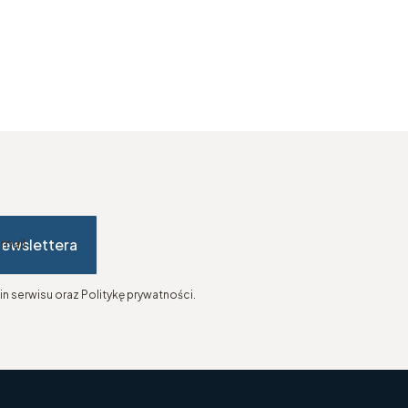
newslettera
-mail
n serwisu oraz Politykę prywatności.