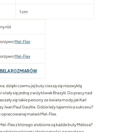
1 cm
sny róż
orzywo
Mel-Flex
orzywo
Mel-Flex
ABELA ROZMIARÓW
wa, dzięki czemu jej buty cieszą się niezwykłą
 stały się jedną z wizytówek Brazylii. Do pracy nad
zały się takie persony ze świata mody jak Karl
y Jean Paul Gaultie. Gdzie leży tajemnica sukcesu?
opracowanej materii Mel-Flex.
Mel-Flex z którego zrobione są każde buty Melissa?
 właściwościom i elastyczności, pozwala na