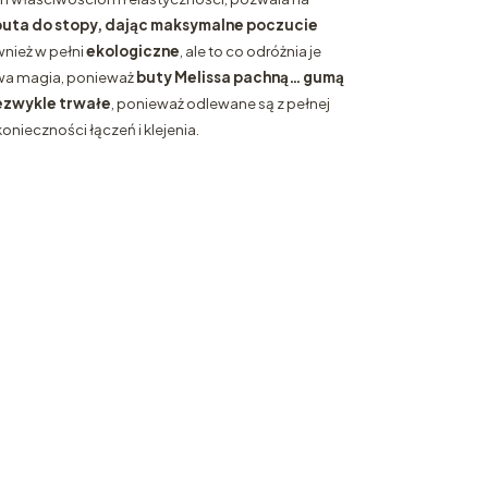
uta do stopy, dając maksymalne poczucie
wnież w pełni
ekologiczne
, ale to co odróżnia je
iwa magia, ponieważ
buty Melissa pachną… gumą
ezwykle trwałe
, ponieważ odlewane są z pełnej
konieczności łączeń i klejenia.