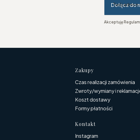
Dołącz do 
Twój adres e
Akceptuję Regulami
Linki w s
Zakupy
Czas realizacji zamówienia
Zwroty/wymiany i reklamacj
Koszt dostawy
Formy płatności
Kontakt
Instagram