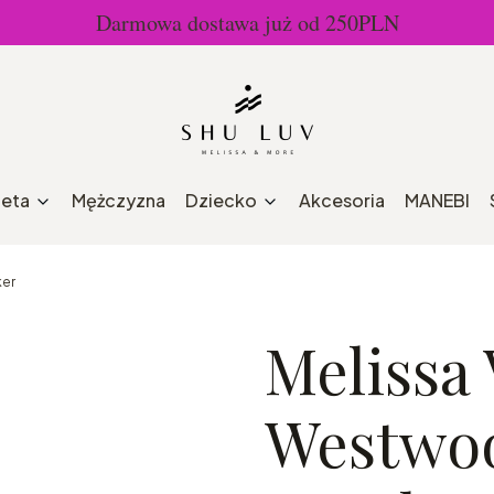
Darmowa dostawa już od 250PLN
ieta
Mężczyzna
Dziecko
Akcesoria
MANEBI
ker
Melissa
Westwoo