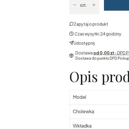
szt.
Zapytaj o produkt
Czas wysyłki:
24 godziny
Udostępnij
Dostawa
od 0,00 zł
- DPD P
Dostawa do punktu DPD Pickup
Opis pro
Model
Cholewka
Wkładka