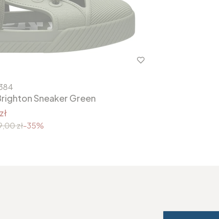
384
Brighton Sneaker Green
zł
9,00 zł
-35%