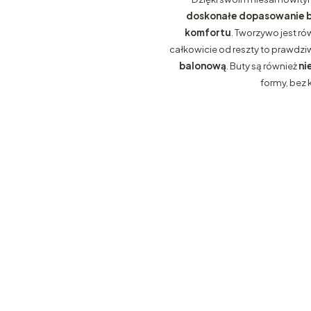
doskonałe dopasowanie b
komfortu
. Tworzywo jest ró
całkowicie od reszty to prawdz
balonową
. Buty są również
ni
formy, bez 