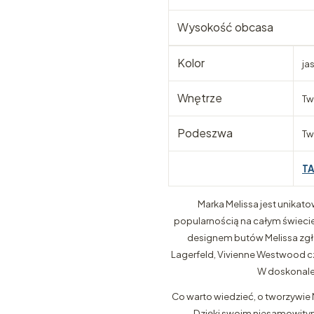
Wysokość obcasa
Kolor
ja
Wnętrze
Tw
Podeszwa
Tw
T
Marka Melissa jest unikato
popularnością na całym świecie i
designem butów Melissa zgłas
Lagerfeld, Vivienne Westwood cz
W doskonale 
Co warto wiedzieć, o tworzywie 
Dzięki swoim niesamowitym