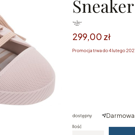
Sneaker
299,00 zł
Promocja trwa do 4 lutego 202
Wybierz rozmiar
Poszczególne warianty mogą ró
*
ROZMIAR
Wybierz
Darmowa 
dostępny
Ilość