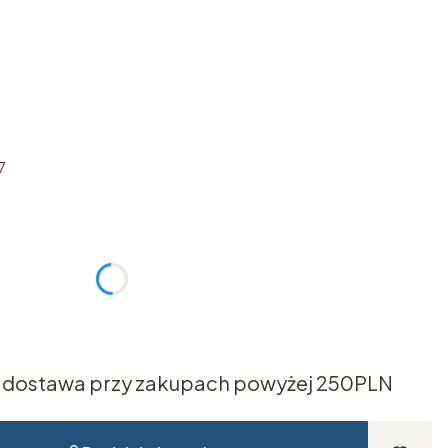
7
żnić się ceną
dostawa przy zakupach powyżej 250PLN