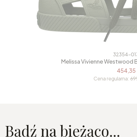
32354-01
Melissa Vivienne Westwood 
454,35 
Cena regularna:
69
Bądź na bieżąco...