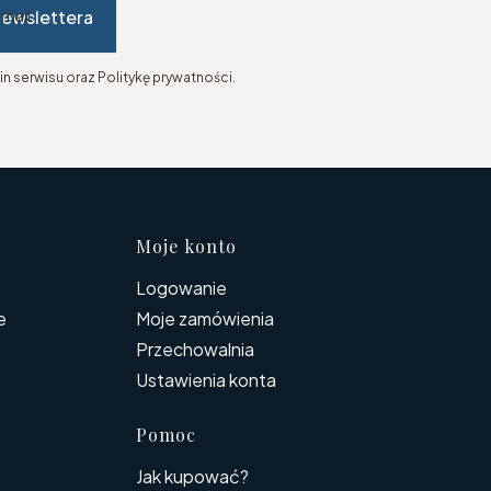
newslettera
-mail
n serwisu oraz Politykę prywatności.
topce
Moje konto
Logowanie
e
Moje zamówienia
Przechowalnia
Ustawienia konta
Pomoc
Jak kupować?