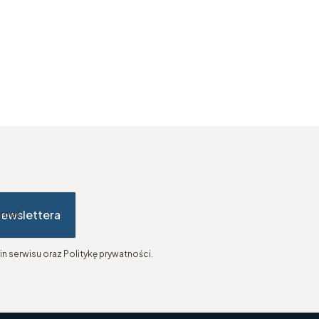
newslettera
-mail
n serwisu oraz Politykę prywatności.