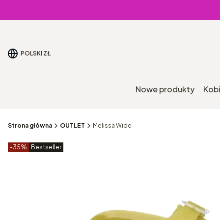
POLSKI
ZŁ
Nowe produkty
Kob
Strona główna
OUTLET
Melissa Wide
Etykiety produktu
zniżki
-35%
Bestseller