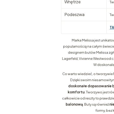
Wnętrze
Tw
Podeszwa
Tw
T
Marka Melissa jest unikato
popularnością na całym świecie i
designem butów Melissa zgłas
Lagerfeld, Vivienne Westwood cz
W doskonale 
Co warto wiedzieć, o tworzywie 
Dzięki swoim niesamowitym
doskonałe dopasowanie b
komfortu
. Tworzywo jest ró
całkowicie od reszty to prawdz
balonową
. Buty są również
ni
formy, bez 