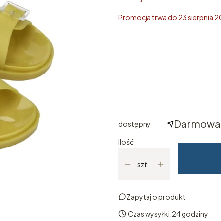
Promocja trwa do 23 sierpnia 
Wybierz rozmiar
Poszczególne warianty mogą ró
*
ROZMIAR
Wybierz
Darmowa 
dostępny
Ilość
szt.
Zapytaj o produkt
Czas wysyłki:
24 godziny