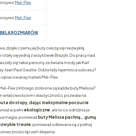
orzywo
Mel-Flex
orzywo
Mel-Flex
ABELA ROZMIARÓW
wa, dzięki czemu jej buty cieszą się niezwykłą
 stały się jedną z wizytówek Brazylii. Do pracy nad
zały się takie persony ze świata mody jak Karl
y Jean Paul Gaultie. Gdzie leży tajemnica sukcesu?
opracowanej materii Mel-Flex.
Mel-Flex z którego zrobione są każde buty Melissa?
 właściwościom i elastyczności, pozwala na
uta do stopy, dając maksymalne poczucie
wnież w pełni
ekologiczne
, ale to co odróżnia je
iwa magia, ponieważ
buty Melissa pachną… gumą
ezwykle trwałe
, ponieważ odlewane są z pełnej
konieczności łączeń i klejenia.