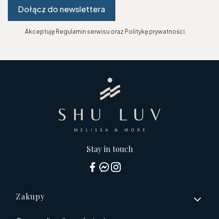
Dołącz do newslettera
Akceptuję Regulamin serwisu oraz Politykę prywatności.
Stay in touch
Linki w stopce
Zakupy