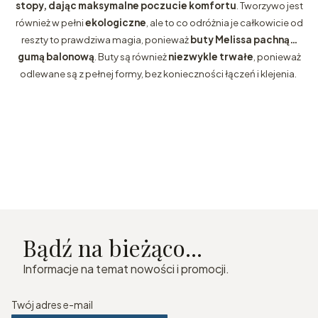
stopy, dając maksymalne poczucie komfortu
. Tworzywo jest
również w pełni
ekologiczne
, ale to co odróżnia je całkowicie od
reszty to prawdziwa magia, ponieważ
buty Melissa pachną…
gumą balonową
. Buty są również
niezwykle trwałe
, ponieważ
odlewane są z pełnej formy, bez konieczności łączeń i klejenia.
Bądź na bieżąco...
Informacje na temat nowości i promocji.
Twój adres e-mail