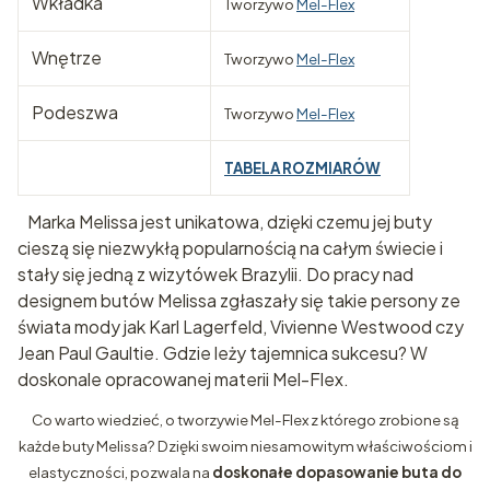
Wkładka
Tworzywo
Mel-Flex
Wnętrze
Tworzywo
Mel-Flex
Podeszwa
Tworzywo
Mel-Flex
TABELA ROZMIARÓW
Marka Melissa jest unikatowa, dzięki czemu jej buty
cieszą się niezwykłą popularnością na całym świecie i
stały się jedną z wizytówek Brazylii. Do pracy nad
designem butów Melissa zgłaszały się takie persony ze
świata mody jak Karl Lagerfeld, Vivienne Westwood czy
Jean Paul Gaultie. Gdzie leży tajemnica sukcesu? W
doskonale opracowanej materii Mel-Flex.
Co warto wiedzieć, o tworzywie Mel-Flex z którego zrobione są
każde buty Melissa? Dzięki swoim niesamowitym właściwościom i
elastyczności, pozwala na
doskonałe dopasowanie buta do