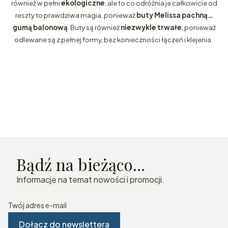
również w pełni
ekologiczne
, ale to co odróżnia je całkowicie od
reszty to prawdziwa magia, ponieważ
buty Melissa pachną…
gumą balonową
. Buty są również
niezwykle trwałe
, ponieważ
odlewane są z pełnej formy, bez konieczności łączeń i klejenia.
Bądź na bieżąco...
Informacje na temat nowości i promocji.
Twój adres e-mail
Dołącz do newslettera