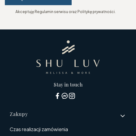
Akceptuję Regulamin serwisu oraz Politykę prywatności.
Stay in touch
Linki w stopce
Zakupy
Czas realizacji zamówienia