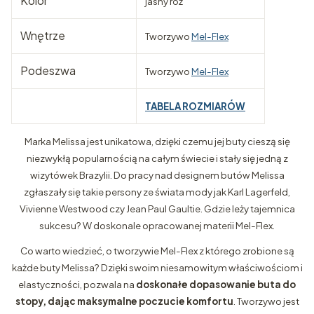
Kolor
jasny róż
Wnętrze
Tworzywo
Mel-Flex
Podeszwa
Tworzywo
Mel-Flex
TABELA ROZMIARÓW
Marka Melissa jest unikatowa, dzięki czemu jej buty cieszą się
niezwykłą popularnością na całym świecie i stały się jedną z
wizytówek Brazylii. Do pracy nad designem butów Melissa
zgłaszały się takie persony ze świata mody jak Karl Lagerfeld,
Vivienne Westwood czy Jean Paul Gaultie. Gdzie leży tajemnica
sukcesu? W doskonale opracowanej materii Mel-Flex.
Co warto wiedzieć, o tworzywie Mel-Flex z którego zrobione są
każde buty Melissa? Dzięki swoim niesamowitym właściwościom i
elastyczności, pozwala na
doskonałe dopasowanie buta do
stopy, dając maksymalne poczucie komfortu
. Tworzywo jest