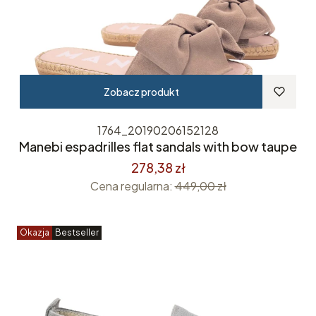
Zobacz produkt
1764_20190206152128
Manebi espadrilles flat sandals with bow taupe
278,38 zł
Cena regularna:
449,00 zł
Okazja
Bestseller