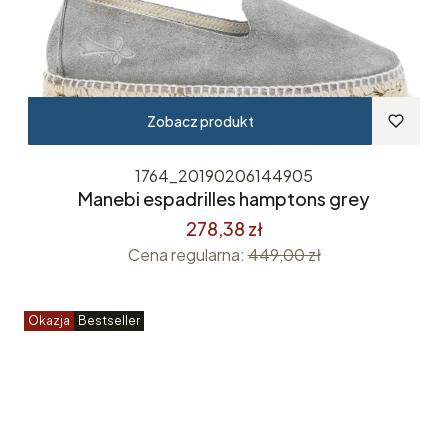
Zobacz produkt
1764_20190206144905
Manebi espadrilles hamptons grey
278,38 zł
Cena regularna:
449,00 zł
Okazja
Bestseller