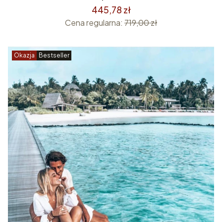
445,78 zł
Cena regularna:
719,00 zł
Okazja
Bestseller