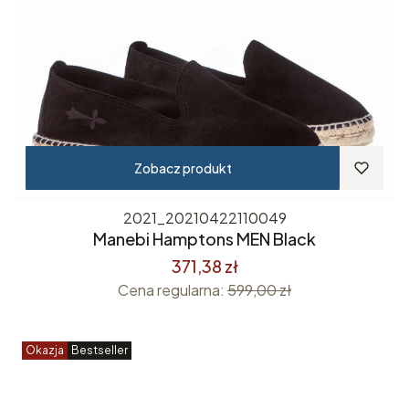
Zobacz produkt
2021_20210422110049
Manebi Hamptons MEN Black
371,38 zł
Cena regularna:
599,00 zł
Okazja
Bestseller