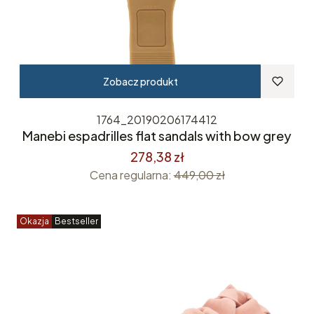
Zobacz produkt
1764_20190206174412
Manebi espadrilles flat sandals with bow grey
278,38 zł
Cena regularna:
449,00 zł
Okazja
Bestseller