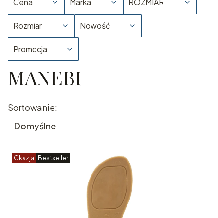
Cena
Marka
ROZMIAR
Rozmiar
Nowość
Promocja
MANEBI
Koniec filtrów
Lista produktów
Sortowanie:
Domyślne
Okazja
Bestseller