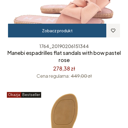
Zobacz produkt
1764_20190206151344
Manebi espadrilles flat sandals with bow pastel
rose
278,38 zł
Cena regularna:
449,00 zł
Okazja
Bestseller