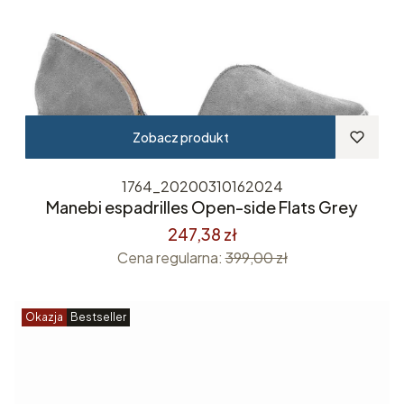
Zobacz produkt
1764_20200310162024
Manebi espadrilles Open-side Flats Grey
247,38 zł
Cena regularna:
399,00 zł
Okazja
Bestseller