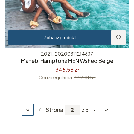
Zobacz produkt
2021_20200311214637
Manebi Hamptons MEN Wshed Beige
346,58 zł
Cena regularna:
559,00 zł
Strona
z 5
Wróć do pierwszej strony z produktami
Przejdź do ost