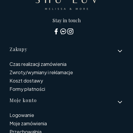
Stay in touch
Linki w stopce
Zakupy
Czas realizacji zamówienia
Zwroty/wymiany i reklamacje
Koszt dostawy
Formy płatności
Moje konto
Logowanie
Moje zamówienia
Przechowalnia