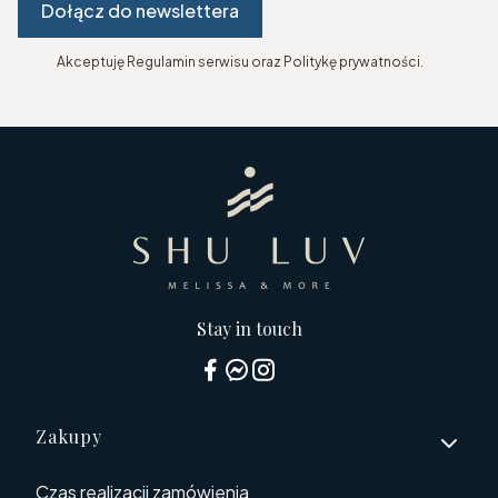
Dołącz do newslettera
Akceptuję Regulamin serwisu oraz Politykę prywatności.
Stay in touch
Linki w stopce
Zakupy
Czas realizacji zamówienia