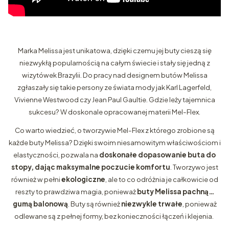
Marka Melissa jest unikatowa, dzięki czemu jej buty cieszą się
niezwykłą popularnością na całym świecie i stały się jedną z
wizytówek Brazylii. Do pracy nad designem butów Melissa
zgłaszały się takie persony ze świata mody jak Karl Lagerfeld,
Vivienne Westwood czy Jean Paul Gaultie. Gdzie leży tajemnica
sukcesu? W doskonale opracowanej materii Mel-Flex.
Co warto wiedzieć, o tworzywie Mel-Flex z którego zrobione są
każde buty Melissa? Dzięki swoim niesamowitym właściwościom i
elastyczności, pozwala na
doskonałe dopasowanie buta do
stopy, dając maksymalne poczucie komfortu
. Tworzywo jest
również w pełni
ekologiczne
, ale to co odróżnia je całkowicie od
reszty to prawdziwa magia, ponieważ
buty Melissa pachną…
gumą balonową
. Buty są również
niezwykle trwałe
, ponieważ
odlewane są z pełnej formy, bez konieczności łączeń i klejenia.