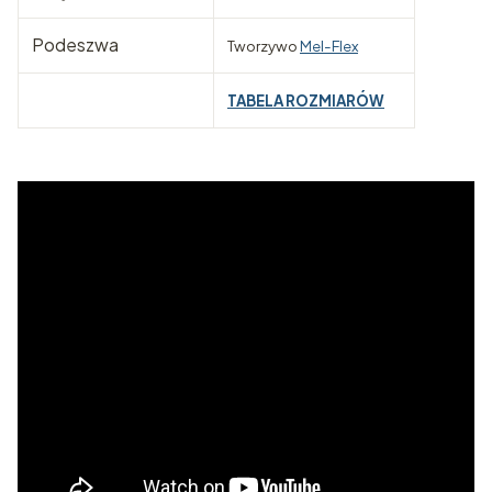
Podeszwa
Tworzywo
Mel-Flex
TABELA ROZMIARÓW