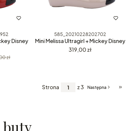
952
585_20210228202702
ickey Disney
Mini Melissa Ultragirl + Mickey Disney
Cena
319,00 zł
00 zł
Strona
z 3
Następna
Przej
 buty.