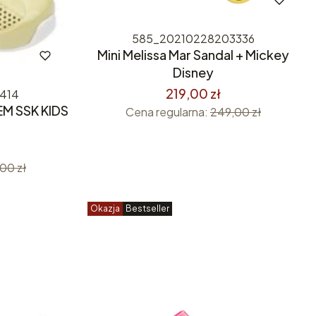
585_20210228203336
Mini Melissa Mar Sandal + Mickey
Disney
219,00 zł
414
EM SSK KIDS
Cena regularna:
249,00 zł
00 zł
Okazja
Bestseller