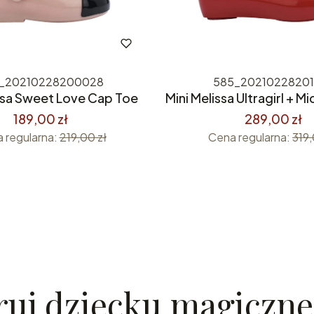
_20210228200028
585_20210228201
ssa Sweet Love Cap Toe
Mini Melissa Ultragirl + M
189,00 zł
289,00 zł
 regularna:
219,00 zł
Cena regularna:
319,
ruj dziecku magiczne