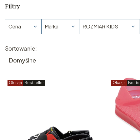
Filtry
Cena
Marka
ROZMIAR KIDS
Koniec filtrów
Lista produktów
Sortowanie:
Domyślne
Okazja
Bestseller
Okazja
Bestse