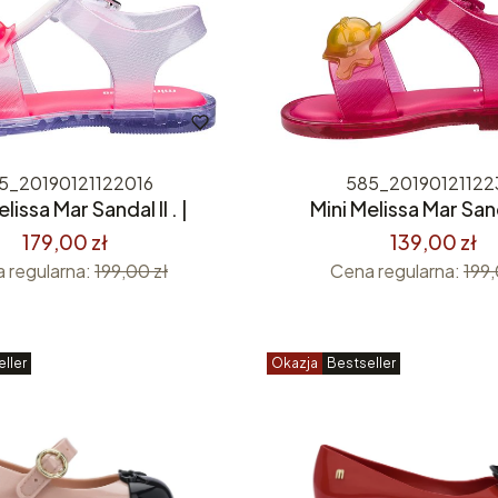
5_20190121122016
585_20190121122
lissa Mar Sandal II . |
Mini Melissa Mar Sanda
179,00 zł
139,00 zł
 regularna:
199,00 zł
Cena regularna:
199,
ller
Okazja
Bestseller