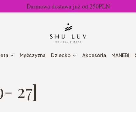
Darmowa dostawa już od 250PLN
ieta
Mężczyzna
Dziecko
Akcesoria
MANEBI
- 27]