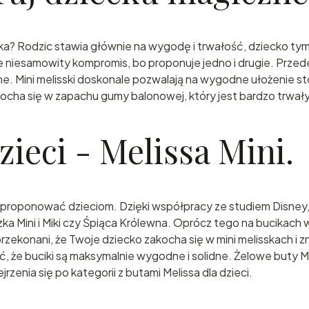
a? Rodzic stawia głównie na wygodę i trwałość, dziecko tym
e niesamowity kompromis, bo proponuje jedno i drugie. Przed
e. Mini melisski doskonale pozwalają na wygodne ułożenie stop
ha się w zapachu gumy balonowej, który jest bardzo trwały i 
ieci - Melissa Mini.
proponować dzieciom. Dzięki współpracy ze studiem Disney, 
a Mini i Miki czy Śpiąca Królewna. Oprócz tego na bucikac
ekonani, że Twoje dziecko zakocha się w mini melisskach i zna
ść, że buciki są maksymalnie wygodne i solidne. Żelowe but
zenia się po kategorii z butami Melissa dla dzieci.