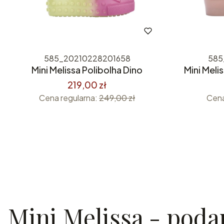
585_20210228201658
585
Mini Melissa Polibolha Dino
Mini Meli
219,00 zł
Cena regularna:
249,00 zł
Cena
Mini Melissa - poda