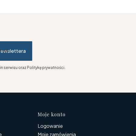
newslettera
-mail
n serwisu oraz Politykę prywatności.
topce
Moje konto
Logowanie
e
Moje zamówienia