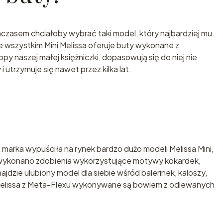
czasem chciałoby wybrać taki model, który najbardziej mu
e wszystkim Mini Melissa oferuje buty wykonane z
y naszej małej księżniczki, dopasowują się do niej nie
utrzymuje się nawet przez kilka lat.
marka wypuściła na rynek bardzo dużo modeli Melissa Mini,
h wykonano zdobienia wykorzystujące motywy kokardek,
jdzie ulubiony model dla siebie wśród balerinek, kaloszy,
y Melissa z Meta-Flexu wykonywane są bowiem z odlewanych