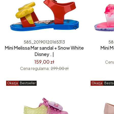
585_20190120165313
58
Mini Melissa Mar sandal + Snow White
Mini Me
Disney . |
159,00 zł
Cena
Cena regularna:
299,00 zł
Okazja
Bestseller
Okazja
Bestse