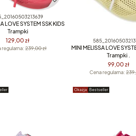
5_20160503213639
SA LOVE SYSTEM SSK KIDS
Trampki
129,00 zł
585_20160503213
MINI MELISSA LOVE SYST
 regularna:
239,00 zł
Trampki .
99,00 zł
Cena regularna:
239,
ller
Okazja
Bestseller