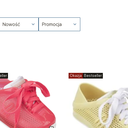
Nowość
Promocja
ller
Okazja
Bestseller