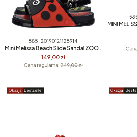
58
MINI MELIS
585_20190121125914
Mini Melissa Beach Slide Sandal ZOO .
Cena
149,00 zł
Cena regularna:
249,00 zł
Okazja
Bestseller
Okazja
Bestse