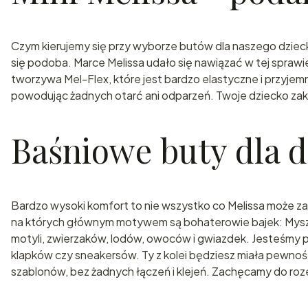
Czym kierujemy się przy wyborze butów dla naszego dzieck
się podoba. Marce Melissa udało się nawiązać w tej sprawi
tworzywa Mel-Flex, które jest bardzo elastyczne i przyjemn
powodując żadnych otarć ani odparzeń. Twoje dziecko zakoc
Baśniowe buty dla dz
Bardzo wysoki komfort to nie wszystko co Melissa może za
na których głównym motywem są bohaterowie bajek: Myszk
motyli, zwierzaków, lodów, owoców i gwiazdek. Jesteśmy prz
klapków czy sneakersów. Ty z kolei będziesz miała pewno
szablonów, bez żadnych łączeń i klejeń. Zachęcamy do rozejr