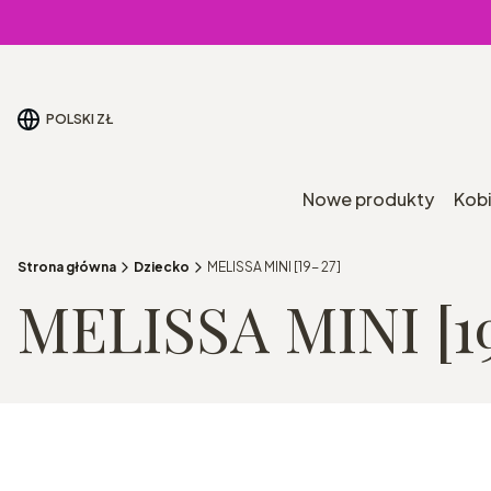
POLSKI
ZŁ
Nowe produkty
Kob
Strona główna
Dziecko
MELISSA MINI [19- 27]
MELISSA MINI [19