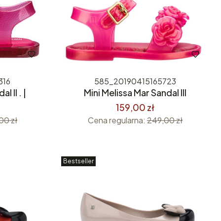
316
585_20190415165723
l II . |
Mini Melissa Mar Sandal III
159,00 zł
00 zł
Cena regularna:
249,00 zł
Bestseller